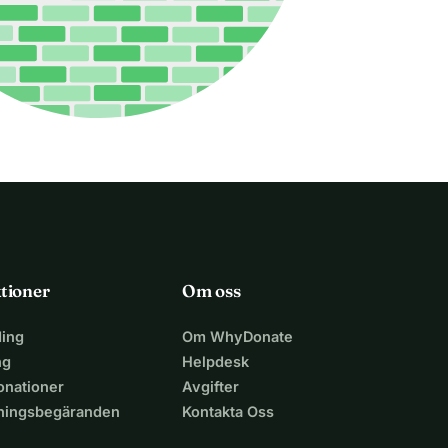
tioner
Om oss
ing
Om WhyDonate
ng
Helpdesk
nationer
Avgifter
lningsbegäranden
Kontakta Oss