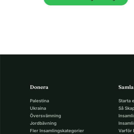
Donera
Samla
Palestina
Starta
Ukraina
Så Ska
Översvämning
Insaml
Jordbävning
Insamli
Fler Insamlingskategorier
Varför