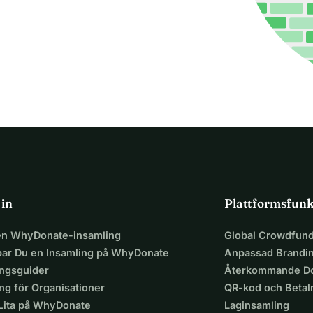
 in
Plattformsfunk
 en WhyDonate-insamling
Global Crowdfund
par Du en Insamling på WhyDonate
Anpassad Brandi
ingsguider
Återkommande Do
ng för Organisationer
QR-kod och Beta
 Lita på WhyDonate
Laginsamling