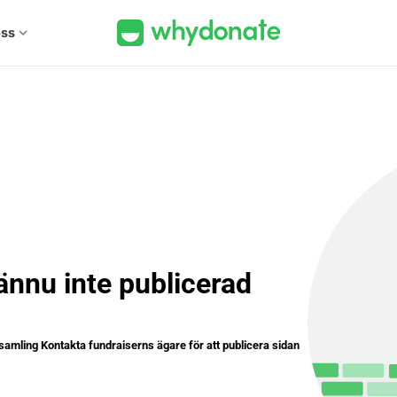
ss
expand_more
ännu inte publicerad
samling Kontakta fundraiserns ägare för att publicera sidan