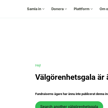
Samla in
expand_more
Donera
expand_more
Plattform
expand_more
Om o
Hej!
Välgörenhetsgala är 
Fundraiserns ägare har ännu inte publicerat denna in
Search another välgörenhetsgala