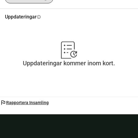
Uppdateringar
info
Uppdateringar kommer inom kort.
flag
Rapportera Insamling