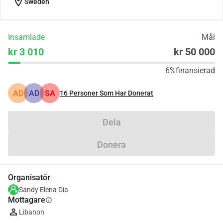
location_on
Sweden
Insamlade
Mål
kr 3 010
kr 50 000
6%
finansierad
AD
AD
SA
16
Personer Som Har Donerat
Dela
Donera
Organisatör
Sandy Elena Dia
Mottagare
info
Libanon