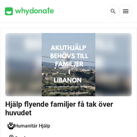
menu
search
Hjälp flyende familjer få tak över
huvudet
Humanitär Hjälp