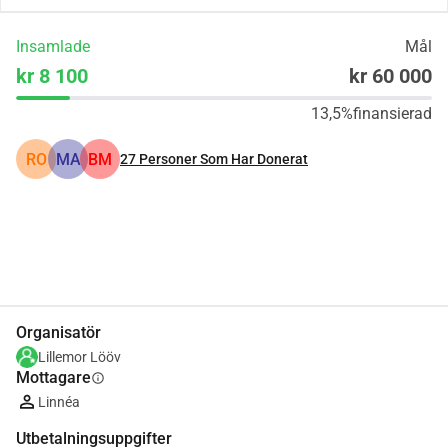
Insamlade
Mål
kr 8 100
kr 60 000
13,5%
finansierad
RO
MA
BM
27
Personer Som Har Donerat
Dela
Donera
Organisatör
Lillemor Lööv
Mottagare
info
Linnéa
Utbetalningsuppgifter