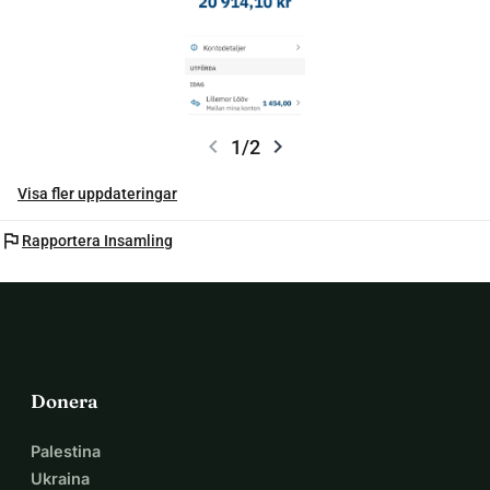
som passar just henne och hennes häst. Men vi börjar i rätt 
ände, med hästen.
chevron_left
chevron_right
1/2
Visa fler uppdateringar
flag
Rapportera Insamling
Donera
Palestina
Ukraina