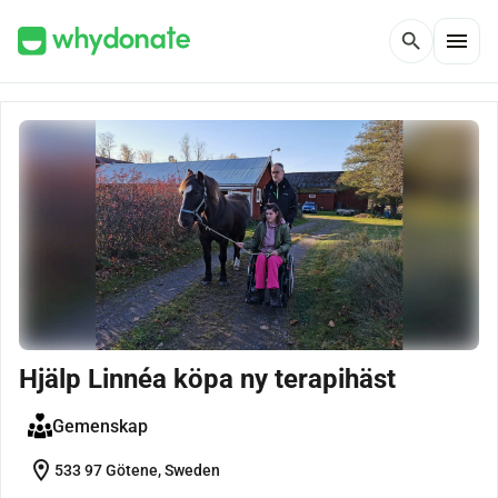
menu
search
Hjälp Linnéa köpa ny terapihäst
Gemenskap
location_on
533 97 Götene, Sweden