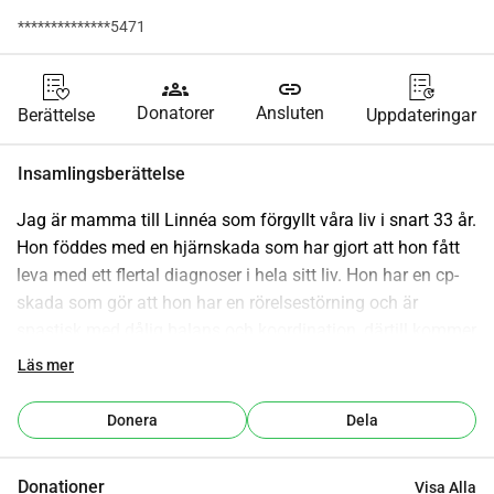
**************5471
groups
link
Donatorer
Ansluten
Berättelse
Uppdateringar
Insamlingsberättelse
Jag är mamma till Linnéa som förgyllt våra liv i snart 33 år. 
Hon föddes med en hjärnskada som har gjort att hon fått 
leva med ett flertal diagnoser i hela sitt liv. Hon har en cp-
skada som gör att hon har en rörelsestörning och är 
spastisk med dålig balans och koordination, därtill kommer 
svår epilepsi, svår synnedsättning, autsim och adhd samt 
Läs mer
ångestproblematik. Från det att Linnéa var 6 år har hon fått 
använda hästen som ett redskap i sin habilitering. Det 
Donera
Dela
innebär att hon kan stretcha sina spastiska muskler och 
bibehåller sin rörlighet i största möjliga mån men det 
Donationer
Visa Alla