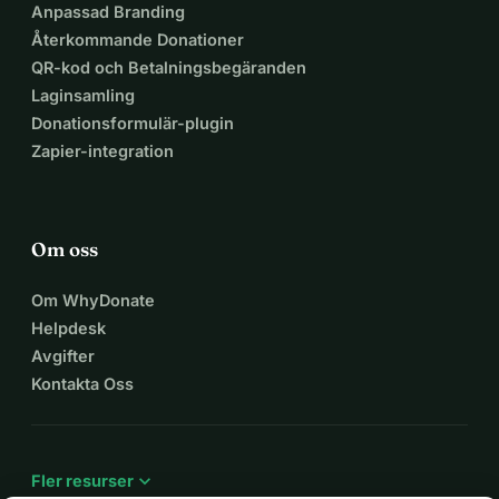
Anpassad Branding
Återkommande Donationer
QR-kod och Betalningsbegäranden
Laginsamling
Donationsformulär-plugin
Zapier-integration
Om oss
Om WhyDonate
Helpdesk
Avgifter
Kontakta Oss
expand_more
Fler resurser