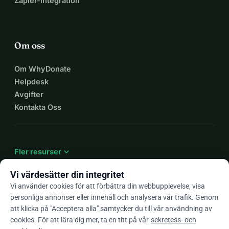
Zapier-integration
Om oss
Om WhyDonate
Helpdesk
Avgifter
Kontakta Oss
expand_more
Fler resurser
Vi värdesätter din integritet
Vi använder cookies för att förbättra din webbupplevelse, visa
personliga annonser eller innehåll och analysera vår trafik. Genom
arrow_drop_down
Sv
att klicka på "Acceptera alla" samtycker du till vår användning av
cookies. För att lära dig mer, ta en titt på vår
sekretess- och
★★★★★
4,9 / 5 baserat på 500+ omdömen