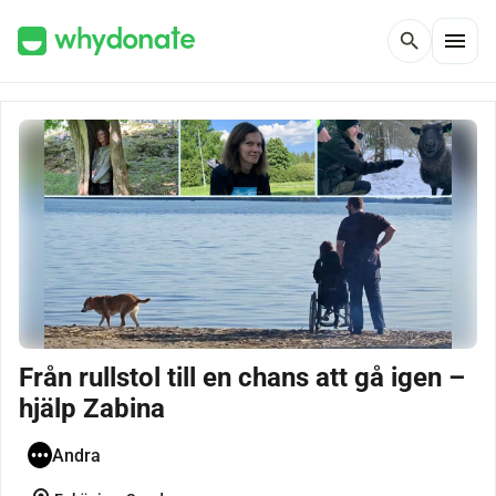
menu
search
Från rullstol till en chans att gå igen –
hjälp Zabina
Andra