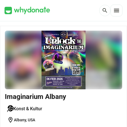
menu
search
Imaginarium Albany
Konst & Kultur
location_on
Albany, USA