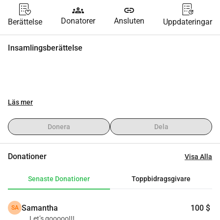
groups
link
Donatorer
Ansluten
Berättelse
Uppdateringar
Insamlingsberättelse
Läs mer
Donera
Dela
Donationer
Visa Alla
Senaste Donationer
Toppbidragsgivare
Samantha
100 $
SA
Let’s gooooo!!!