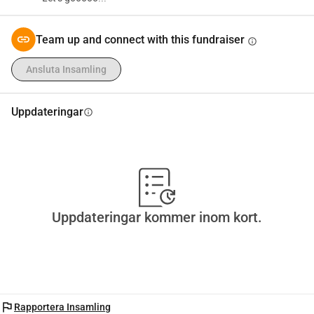
Team up and connect with this fundraiser
info
Ansluta Insamling
Uppdateringar
info
Uppdateringar kommer inom kort.
flag
Rapportera Insamling