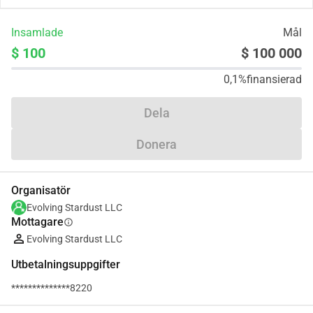
Insamlade
Mål
$ 100
$ 100 000
0,1%
finansierad
Dela
Donera
Organisatör
Evolving Stardust LLC
Mottagare
info
Evolving Stardust LLC
Utbetalningsuppgifter
**************8220