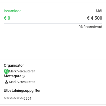
Insamlade
Mål
€ 0
€ 4 500
0%
finansierad
Dela
Donera
Organisatör
Mark Vercauteren
Mottagare
info
Mark Vercauteren
Utbetalningsuppgifter
**************9864