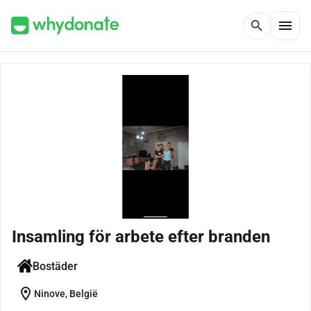
menu
search
Insamling för arbete efter branden
Bostäder
location_on
Ninove, België