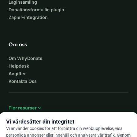
Laginsamling
Donationsformulär-plugin
Zapier-integration
Om oss
Om WhyDonate
Helpdesk
Avgifter
Kontakta Oss
expand_more
Fler resurser
Vi värdesätter din integritet
Vi använder cookies för att förbättra din webbupplevelse, visa
personliga annonser eller innehåll och analysera vår trafik. Genom