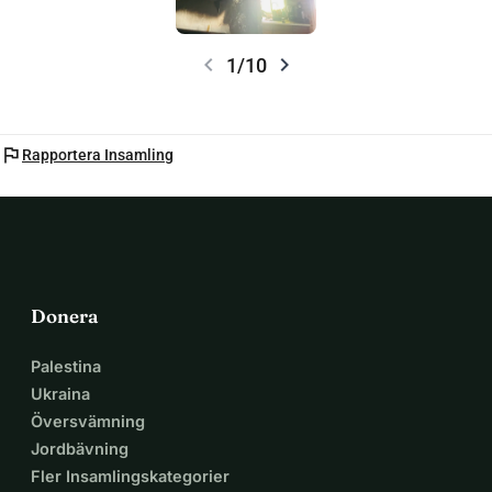
chevron_left
chevron_right
1/10
flag
Rapportera Insamling
Donera
Palestina
Ukraina
Översvämning
Jordbävning
Fler Insamlingskategorier