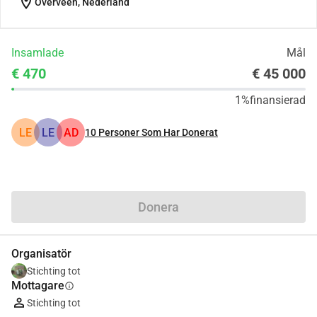
location_on
Overveen, Nederland
Insamlade
Mål
€ 470
€ 45 000
1%
finansierad
LE
LE
AD
10
Personer Som Har Donerat
Dela
Donera
Organisatör
Stichting tot
Mottagare
info
Stichting tot