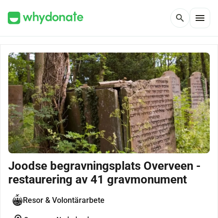
menu
search
Joodse begravningsplats Overveen -
restaurering av 41 gravmonument
Resor & Volontärarbete