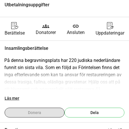
Utbetalningsuppgifter
groups
link
Donatorer
Ansluten
Berättelse
Uppdateringar
Insamlingsberättelse
På denna begravningsplats har 220 judiska nederländare 
funnit sin sista vila. Som en följd av Förintelsen finns det 
inga efterlevande som kan ta ansvar för restaureringen av 
dessa trasiga, fallna, oläsliga gravstenar. Hjälp oss att på 
ett blygsamt och ansvarsfullt sätt restaurera 41 
gravmonument.
Läs mer
På den judiska begravningsplatsen i Overveen är totalt 220 
personer begravda och det finns cirka 120 gravmonument 
Donera
Dela
med text på hebreiska och nederländska.