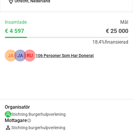
location_on
Utrecht, Nederland
Insamlade
Mål
€ 4 597
€ 25 000
18,4%
finansierad
JA
JA
RU
106
Personer Som Har Donerat
Dela
Donera
Organisatör
Stichting Burgerhulpverlening
Mottagare
info
Stichting burgerhulpverlening