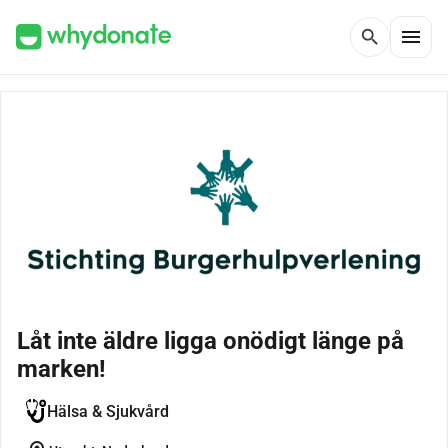
menu
search
Låt inte äldre ligga onödigt länge på
marken!
Hälsa & Sjukvård