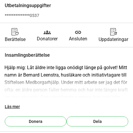
Utbetalningsuppgifter
**************0537
groups
link
Donatorer
Ansluten
Berättelse
Uppdateringar
Insamlingsberättelse
Hjälp mig: Låt äldre inte ligga onödigt länge på golvet! Mitt 
namn är Bernard Leenstra, husläkare och initiativtagare till 
Stiftelsen Medborgarhjälp. Under mitt arbete ser jag det för 
ofta: en äldre person faller hemma och har inte längre kraft 
att resa sig själv. Den närstående partnern kan inte lyfta 
patienten, anhöriga är inte i närheten eller ambulansen och 
Läs mer
husläkarjouren är överbelastade. Den äldre ligger i timmar 
på golvet. Det är skrämmande och farligt. Det kan leda till 
Donera
Dela
uttorkning, lunginflammation eller till och med 