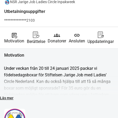
NSR Jarige Job Ladies Circle Inpakweek
Utbetalningsuppgifter
**************2103
source_notes
groups
link
Motivation
Donatorer
Ansluten
Berättelse
Uppdateringar
Motivation
Under veckan från 20 till 24 januari 2025 packar vi 
födelsedagsboxar för Stiftelsen Jarige Job med Ladies' 
Circle Nederland. Kan du också hjälpa till att få så många 
boxar som möjligt sponsrade? För 35 euro gör du en 
födelsedag möjlig för ett barn som växer upp i fattigdom.
Läs mer
I Nederländerna lever över 315 000 barn under 
fattigdomsgränsen. Det betyder att 1 av 12 barn växer upp 
i fattigdom. Ofta har dessa familjer inte råd att fira en 