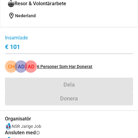
Resor & Volontärarbete
location_on
Nederland
Insamlade
€ 101
CH
AD
AD
6
Personer Som Har Donerat
Dela
Donera
Organisatör
NSR Jarige Job
Ansluten med
info