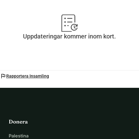
Uppdateringar kommer inom kort.
flag
Rapportera Insamling
Donera
Palestina