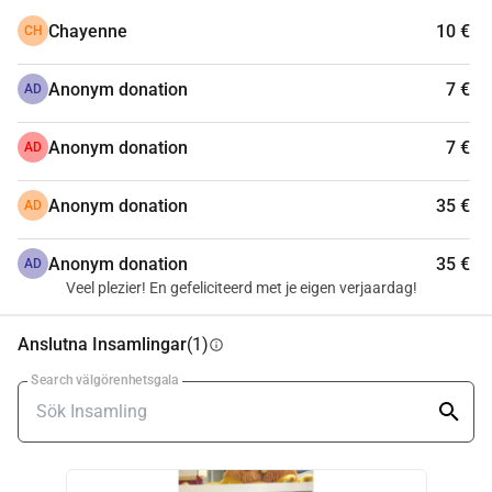
Sverige genomföra 10.000 barnfödelsedagar.
Chayenne
10 €
CH
Vill du också packa med din Circle? Anmäl dig via vår 
webbplats och starta din egen sponsorsida: 
Anonym donation
7 €
https://nsr.ladiescircle.nl/
AD
Anonym donation
7 €
AD
Anonym donation
35 €
AD
Anonym donation
35 €
AD
Veel plezier! En gefeliciteerd met je eigen verjaardag!
Anslutna Insamlingar
(1)
info
Search välgörenhetsgala