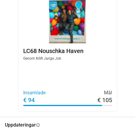
LC68 Nouschka Haven
Genom
NSR Jarige Job
Insamlade
Mål
€ 94
€ 105
Uppdateringar
info