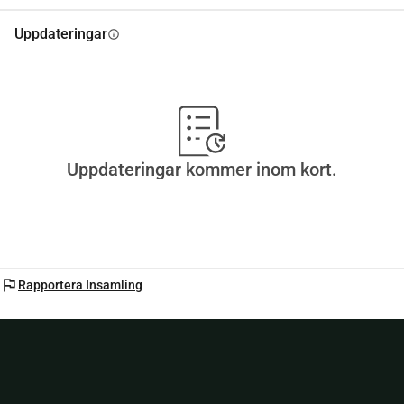
Uppdateringar
info
Uppdateringar kommer inom kort.
flag
Rapportera Insamling