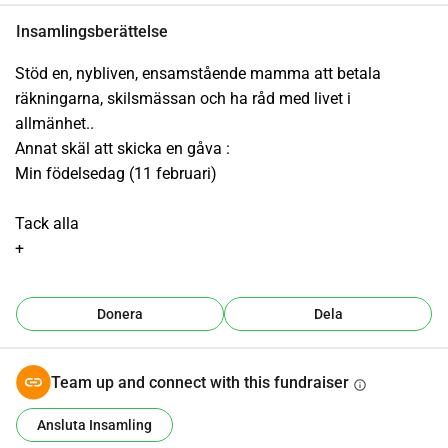
Insamlingsberättelse
Stöd en, nybliven, ensamstående mamma att betala 
räkningarna, skilsmässan och ha råd med livet i 
allmänhet..
Annat skäl att skicka en gåva :
Min födelsedag (11 februari)
Tack alla
+
Donera
Dela
Team up and connect with this fundraiser
info
Ansluta Insamling