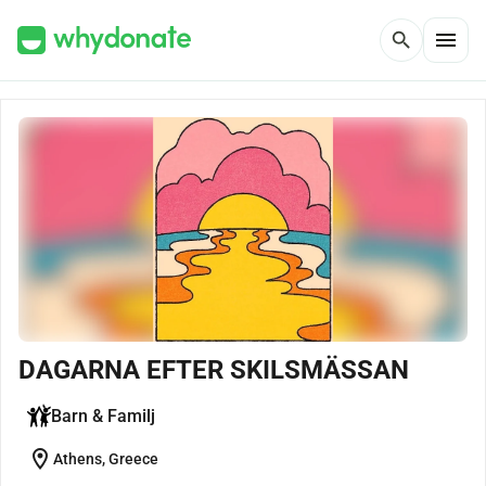
menu
search
DAGARNA EFTER SKILSMÄSSAN
Barn & Familj
location_on
Athens, Greece