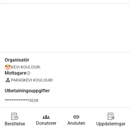
Dela
Donera
Organisatör
KEVI KOULOURI
Mottagare
info
PARASKEVI KOULOURI
Utbetalningsuppgifter
**************3028
groups
link
Donatorer
Ansluten
Berättelse
Uppdateringar