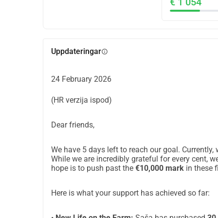
€ 1 054
matnätverk som kopplar samman oberoende matpr
deras familj och deras livsstil. De är traditionel
de djur de sköter om dagligen på öppen betesma
Deras gård ligger i ett område där vilda djur har 
Uppdateringar
info
vargpopulationer är viktig, men i praktiken faller 
upprepade attacker har familjen Štrbac lidit allvar
kan täcka själva.
24 February 2026
Jag organiserar denna insamling för att hjälpa de
(HR verzija ispod)
mark.
Tack för att du tog dig tid att läsa och för allt stö
Dear friends,
LinkedIn: 
https://www.linkedin.com/in/tomiskari
Instagram: 
https://www.instagram.com/tomiskar
We have 5 days left to reach our goal. Currently,
While we are incredibly grateful for every cent, 
hope is to push past the
€10,000 mark
in these f
Here is what your support has achieved so far:
•
New Life on the Farm:
Saša has purchased
30