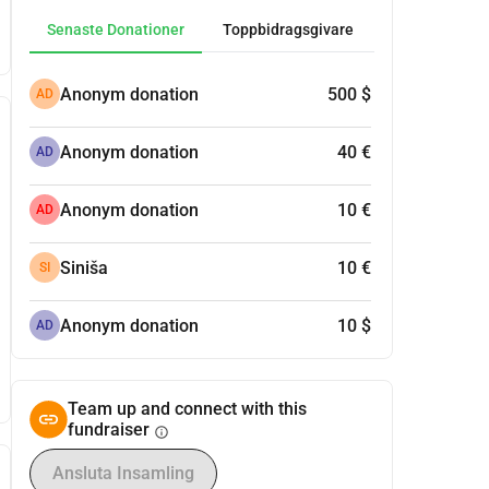
Senaste Donationer
Toppbidragsgivare
Anonym donation
500 $
AD
Anonym donation
40 €
AD
Anonym donation
10 €
AD
Siniša
10 €
SI
Anonym donation
10 $
AD
Team up and connect with this
fundraiser
info
Ansluta Insamling