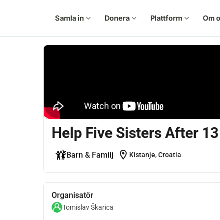
Samla in
expand_more
Donera
expand_more
Plattform
expand_more
Om o
Help Five Sisters After 1
location_on
Barn & Familj
Kistanje, Croatia
Organisatör
Tomislav Škarica