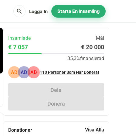
search
Logga In
Starta En Insamling
Insamlade
Mål
€ 7 057
€ 20 000
35,3%
finansierad
AD
AD
AD
110
Personer Som Har Donerat
Dela
Donera
Visa Alla
Donationer