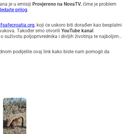
ana je u emisiji
Provjereno na NovaTV
, čime je problem
edajte prilog
.
fsafecroatia.org
, koji će uskoro biti dorađen kao besplatni
 vukova. Također smo otvorili
YouTube kanal
 suživotu poljoprivrednika i divljih životinja te najboljim
dnom podijelite ovaj link kako biste nam pomogli da