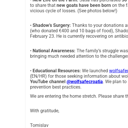
to share that
new goats have been born
on the f
vicious cycle of losses. (See photos below!)
•
Shadow’s Surgery:
Thanks to your donations an
(who donated €400 and 10 bags of food), Shadow
February 23. He is currently recovering on antibio
•
National Awareness:
The family’s struggle was
bringing much needed attention to the challenge
•
Educational Resources:
We launched
wolfsafec
(EN/HR) for those seeking information about wol
YouTube channel
@wolfsafecroatia
. We plan to
prevention best practices.
We are entering the home stretch. Please share th
With gratitude,
Tomislav