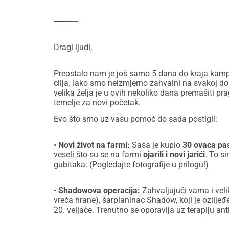
------------
Dragi ljudi,
Preostalo nam je još samo 5 dana do kraja kamp
cilja. Iako smo neizmjerno zahvalni na svakoj do
velika želja je u ovih nekoliko dana premašiti pr
temelje za novi početak.
Evo što smo uz vašu pomoć do sada postigli:
•
Novi život na farmi:
Saša je kupio
30 ovaca pa
veseli što su se na farmi
ojarili i novi jarići
. To s
gubitaka. (Pogledajte fotografije u prilogu!)
•
Shadowova operacija:
Zahvaljujući vama i vel
vreća hrane), šarplaninac Shadow, koji je ozlijeđ
20. veljače. Trenutno se oporavlja uz terapiju ant