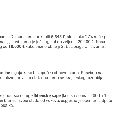
anje. Do sada smo prikupili
5.345 €
, što je oko 27% našeg
naciji, pred nama je još dug put do željenih 20.000 €. Naša
ag od
10.000 €
kako bismo obitelji Štrbac osigurali stvarne
smine cigaja
kako bi započeo obnovu stada. Posebno nas
imbolizira novi početak i, nadamo se, kraj teškog razdoblja
ikoj podršci udruge
Šibenske šape
(koji su donirali 400 € i 10
en braneći svoje stado od vukova, uspješno je operiran u Splitu
ibiotika.