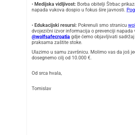
•
Medijska vidljivost:
Borba obitelji Štrbac prikaz
napada vukova dospio u fokus šire javnosti.
Pogl
•
Edukacijski resursi:
Pokrenuli smo stranicu
wol
dvojezični izvor informacija o prevenciji napada
@wolfsafecroatia
gdje ćemo objavljivati sadržaj o
praksama zaštite stoke.
Ulazimo u samu završnicu. Molimo vas da još je
dosegnemo cilj od 10.000 €.
Od srca hvala,
Tomislav