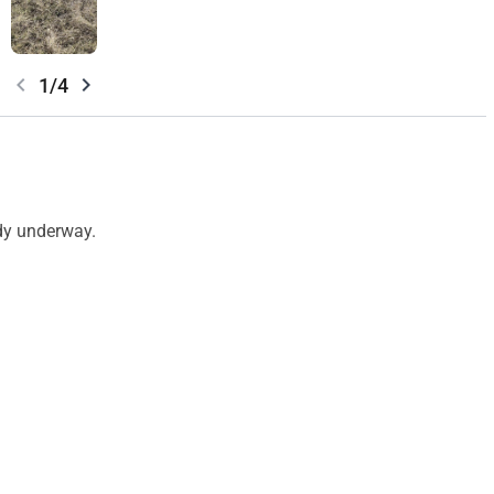
chevron_left
chevron_right
1/4
ady underway.