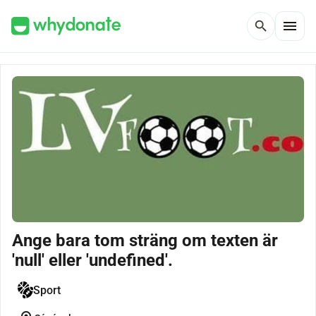
menu
search
Ange bara tom sträng om texten är
'null' eller 'undefined'.
Sport