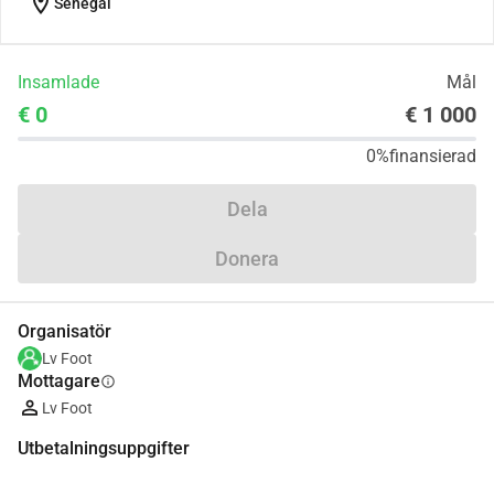
location_on
Sénégal
Insamlade
Mål
€ 0
€ 1 000
0%
finansierad
Dela
Donera
Organisatör
Lv Foot
Mottagare
info
Lv Foot
Utbetalningsuppgifter