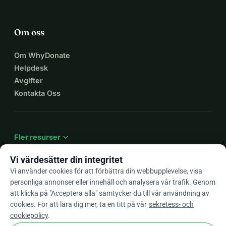
Om oss
Om WhyDonate
Helpdesk
Avgifter
Kontakta Oss
expand_more
Fler resurser
Vi värdesätter din integritet
Vi använder cookies för att förbättra din webbupplevelse, visa
personliga annonser eller innehåll och analysera vår trafik. Genom
arrow_drop_down
Sv
att klicka på "Acceptera alla" samtycker du till vår användning av
cookies. För att lära dig mer, ta en titt på vår
sekretess- och
★★★★★
4,9 / 5 baserat på 500+ omdömen
cookiepolicy
.