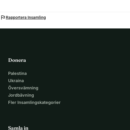
flag
Rapportera Insamling
Donera
Palestina
Ukraina
Översvämning
Jordbävning
Fler Insamlingskategorier
Samla in