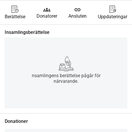
groups
link
Donatorer
Ansluten
Berättelse
Uppdateringar
Insamlingsberättelse
nsamlingens berättelse pågår för
närvarande.
Donationer