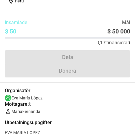
location_on
Peru
Insamlade
Mål
$ 50
$ 50 000
0,1%
finansierad
Dela
Donera
Organisatör
Eva María López
Mottagare
info
MariaFernanda
Utbetalningsuppgifter
EVA MARIA LOPEZ