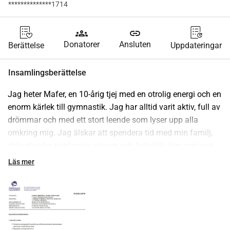
**************1714
groups
link
Donatorer
Ansluten
Berättelse
Uppdateringar
Insamlingsberättelse
Jag heter Mafer, en 10-årig tjej med en otrolig energi och en 
enorm kärlek till gymnastik. Jag har alltid varit aktiv, full av 
drömmar och med ett stort leende som lyser upp alla 
omkring mig. Jag älskar att spendera tid med min familj, 
dela stunder med mina vänner och fortsätta lära mig nya 
akrobatiska konster.
Läs mer
Men nyligen blev jag diagnostiserad med 
Intrakraniellt 
Sarkom
, vilket har förändrat min och min familjs rutin helt 
och hållet. Nu behöver jag få specialiserad behandling 
som, även om den är avgörande för min återhämtning, är 
mycket kostsam och utgör en stor utmaning för min familj.