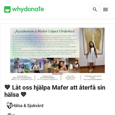
menu
search
💙 Låt oss hjälpa Mafer att återfå sin
hälsa 💙
Hälsa & Sjukvård