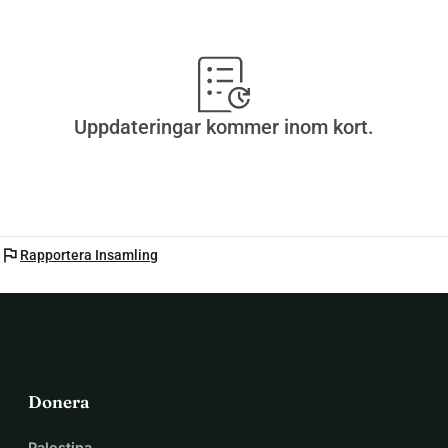
Uppdateringar kommer inom kort.
flag
Rapportera Insamling
Donera
Palestina