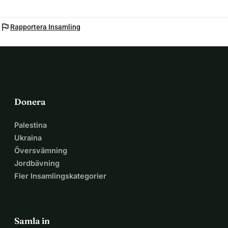
flag
Rapportera Insamling
Donera
Palestina
Ukraina
Översvämning
Jordbävning
Fler Insamlingskategorier
Samla in