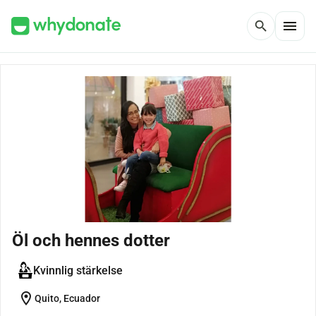
menu
search
Öl och hennes dotter
Kvinnlig stärkelse
location_on
Quito, Ecuador