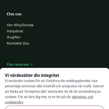
Om oss
Om WhyDonate
Helpdesk
Avgifter
Kontakta Oss
expand_more
Fler resurser
Vi värdesätter din integritet
Vi använder cookies för att förbättra din webbupplevelse, visa
personliga annonser eller innehåll och analysera vår trafik. Genom
arrow_drop_down
Sv
att klicka på "Acceptera alla" samtycker du till vår användning av
cookies. För att lära dig mer, ta en titt på vår
sekretess- och
★★★★★
4,9 / 5 baserat på 500+ omdömen
cookiepolicy
.