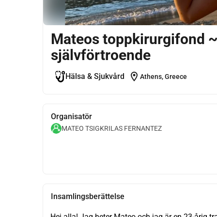
Mateos toppkirurgifond ~ 
självförtroende
location_on
Hälsa & Sjukvård
Athens, Greece
Organisatör
MATEO TSIGKRILAS FERNANTEZ
Insamlingsberättelse
Hej alla! Jag heter Mateo och jag är en 23-årig tr