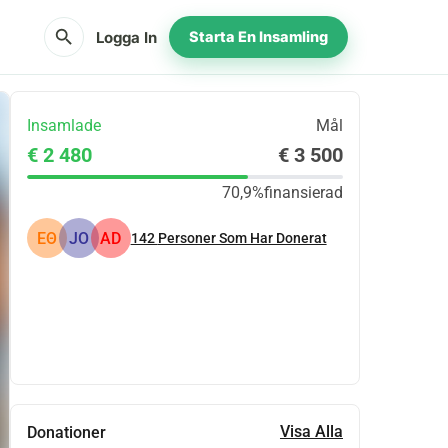
search
Logga In
Starta En Insamling
Insamlade
Mål
€ 2 480
€ 3 500
70,9%
finansierad
ΕΘ
JO
AD
142
Personer Som Har Donerat
Dela
Donera
Visa Alla
Donationer