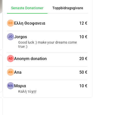
Senaste Donationer
Toppbidragsgivare
Ελλη Θεοφανεια
12 €
ΕΘ
Jorgos
10 €
JO
Good luck :) make your dreams come
true :)
Anonym donation
20 €
AD
Ana
50 €
AN
Μαρια
10 €
ΜΑ
Καλή τύχη!