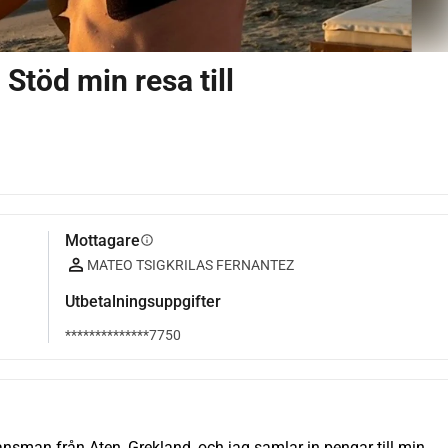
Stöd min resa till
Mottagare
info
MATEO TSIGKRILAS FERNANTEZ
Utbetalningsuppgifter
**************7750
ansman från Aten, Grekland, och jag samlar in pengar till min 