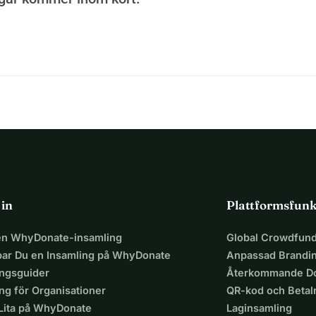
 in
Plattformsfunk
 en WhyDonate-insamling
Global Crowdfund
par Du en Insamling på WhyDonate
Anpassad Brandi
ingsguider
Återkommande Do
ng för Organisationer
QR-kod och Beta
 Lita på WhyDonate
Laginsamling