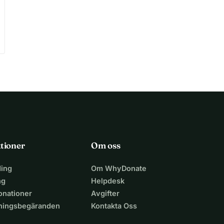
tioner
Om oss
ing
Om WhyDonate
ng
Helpdesk
nationer
Avgifter
lningsbegäranden
Kontakta Oss