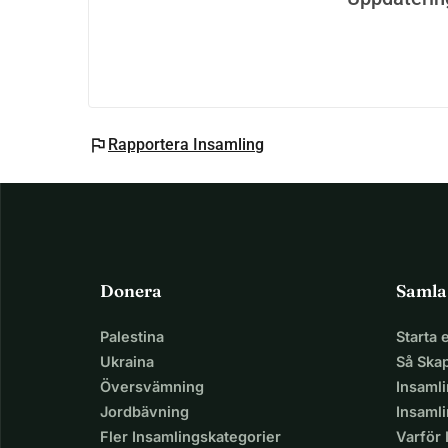
Med tacksamhet,
-Mateo
flag
Rapportera Insamling
Donera
Samla
Palestina
Starta
Ukraina
Så Ska
Översvämning
Insaml
Jordbävning
Insamli
Fler Insamlingskategorier
Varför