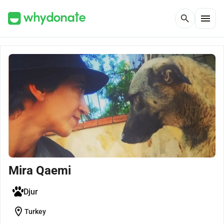
menu
search
Mira Qaemi
Djur
location_on
Turkey