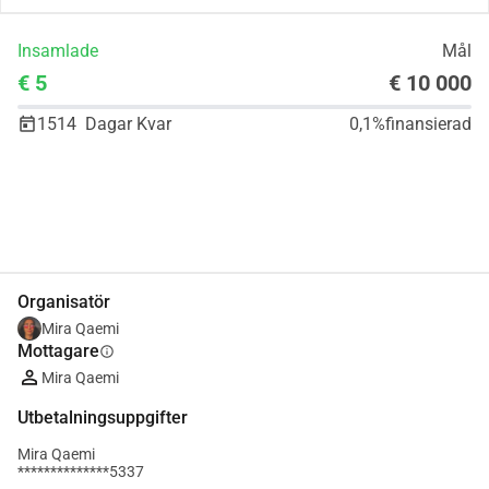
Insamlade
Mål
€ 5
€ 10 000
1514
Dagar Kvar
0,1%
finansierad
Dela
Donera
Organisatör
Mira Qaemi
Mottagare
info
Mira Qaemi
Utbetalningsuppgifter
Mira Qaemi
**************5337