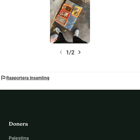
chevron_left
chevron_right
1/2
flag
Rapportera Insamling
Donera
Palestina