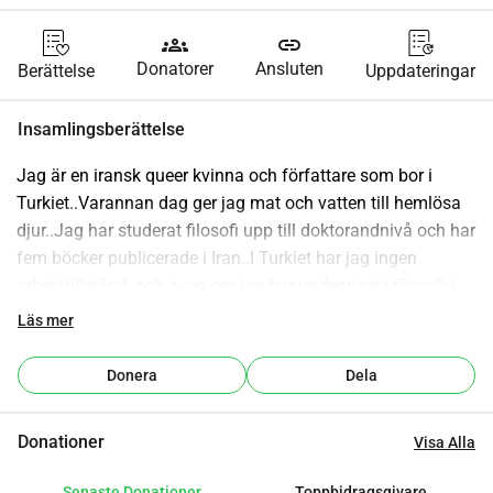
groups
link
Donatorer
Ansluten
Berättelse
Uppdateringar
Insamlingsberättelse
Jag är en iransk queer kvinna och författare som bor i 
Turkiet..Varannan dag ger jag mat och vatten till hemlösa 
djur..Jag har studerat filosofi upp till doktorandnivå och har 
fem böcker publicerade i Iran..I Turkiet har jag ingen 
arbetstillstånd, och även om jag har undervisat i filosofi i 
flera år, har jag aldrig haft ekonomisk trygghet..Jag är aktiv 
Läs mer
i att öka medvetenheten om sociala och etiska frågor, 
miljöproblem och skydd av djur och minoriteter..Om du 
Donera
Dela
skulle vilja hjälpa mig att göra världen till en bättre plats, 
skulle jag vara djupt tacksam mot dig..
Donationer
Visa Alla
Senaste Donationer
Toppbidragsgivare