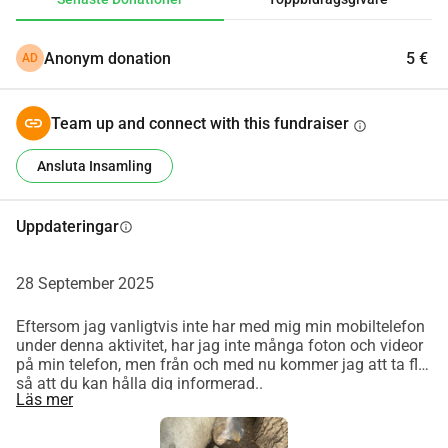
Anonym donation
5 €
AD
Team up and connect with this fundraiser
info
Ansluta Insamling
Uppdateringar
info
28 September 2025
Eftersom jag vanligtvis inte har med mig min mobiltelefon
under denna aktivitet, har jag inte många foton och videor
på min telefon, men från och med nu kommer jag att ta fler
så att du kan hålla dig informerad..
Läs mer