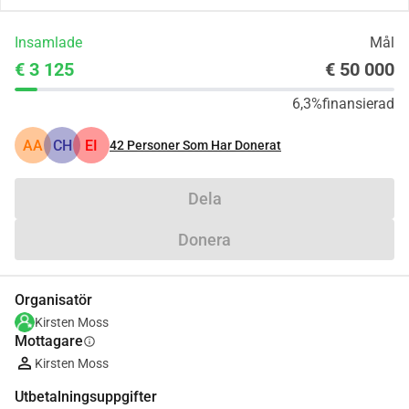
Insamlade
Mål
€ 3 125
€ 50 000
6,3%
finansierad
AA
CH
EI
42
Personer Som Har Donerat
Dela
Donera
Organisatör
Kirsten Moss
Mottagare
info
Kirsten Moss
Utbetalningsuppgifter