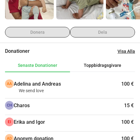
vilket går långsamt eftersom doserna måste delas upp i 
mindre mängder på grund av hans storlek. Detta har visat 
positiva resultat och har hjälpt till att minska storleken på 
hans lever. Han är uppenbarligen en stark liten kille och 
Donera
Dela
kämpar hårt.
Vi hade turen att lära känna Valentina (Mirons mormor) 
Donationer
Visa Alla
och hennes familj när vi bodde i Uzbekistan. Hon tog hand 
om våra barn som deras barnflicka, och hon och hennes 
Senaste Donationer
Toppbidragsgivare
familj kämpar nu. Vi vill göra allt vi kan för att hjälpa till att 
hitta pengar för att stödja henne och hennes familj när de 
Adelina and Andreas
100 €
AA
söker den bästa möjliga vården för Miron.
We send love
För närvarande är Miron och hans föräldrar i Turkiet för 
behandlingar på den turkiska kliniken Medical Park Clinic. 
Charos
15 €
CH
De har nu varit in och ut på sjukhuset medan han 
genomgår behandling och sedan vilar för att förbereda sig 
Erika and Igor
100 €
EI
för nästa omgång kemoterapi.
Om det finns någon möjlighet att du har råd att stödja 
Anonym donation
100 €
AD
med en donation, skulle vi vara väldigt tacksamma.