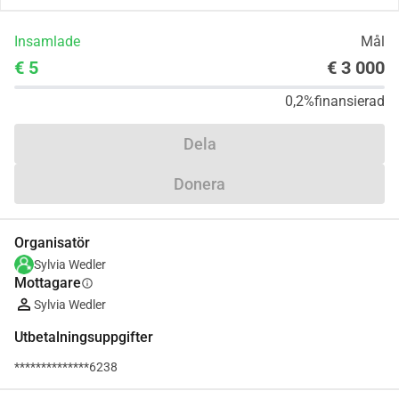
Insamlade
Mål
€ 5
€ 3 000
0,2%
finansierad
Dela
Donera
Organisatör
Sylvia Wedler
Mottagare
info
Sylvia Wedler
Utbetalningsuppgifter
**************6238