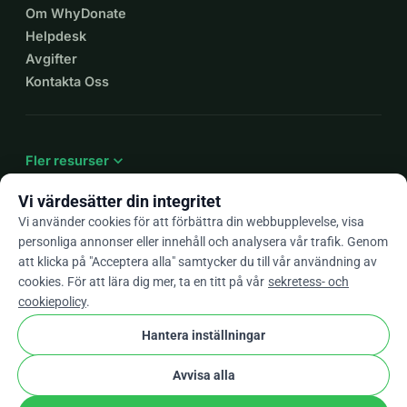
Om WhyDonate
Helpdesk
Avgifter
Kontakta Oss
expand_more
Fler resurser
Vi värdesätter din integritet
Vi använder cookies för att förbättra din webbupplevelse, visa
personliga annonser eller innehåll och analysera vår trafik. Genom
arrow_drop_down
Sv
att klicka på "Acceptera alla" samtycker du till vår användning av
cookies. För att lära dig mer, ta en titt på vår
sekretess- och
★★★★★
4,9 / 5 baserat på 500+ omdömen
cookiepolicy
.
Hantera inställningar
© 2012–2026
WhyDonate
Integritet och cookies
Avvisa alla
cookie
Villkor och bestämmelser
Cookie-Inställningar