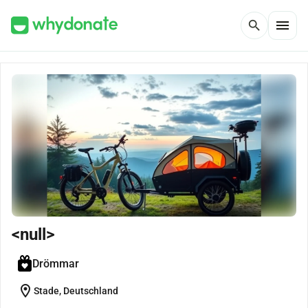
menu
search
<null>
Drömmar
location_on
Stade, Deutschland