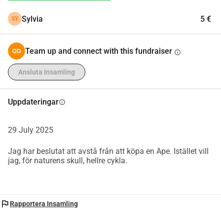
Eftersom min pension är blygsam ber jag här om ert stöd 
Sylvia
5 €
SY
för att förverkliga min dröm. Varje euro hjälper mig att 
skaffa en elcykel och material till husvagnen.
 Varje bidrag tar mig ett steg närmare målet.
Team up and connect with this fundraiser
info
Jag planerar också att dokumentera resan på Youtube så 
att ni alla kan vara en del av den.
Ansluta Insamling
Dela, skänk, sprid ordet allt hjälper.
Jag tackar er av hela mitt hjärta!
Uppdateringar
info
29 July 2025
Jag har beslutat att avstå från att köpa en Ape. Istället vill
jag, för naturens skull, hellre cykla.
flag
Rapportera Insamling