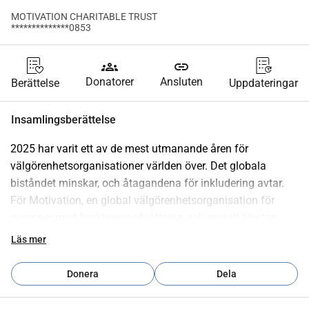
MOTIVATION CHARITABLE TRUST
**************0853
groups
link
Donatorer
Ansluten
Berättelse
Uppdateringar
Insamlingsberättelse
2025 har varit ett av de mest utmanande åren för 
välgörenhetsorganisationer världen över. Det globala 
biståndet minskar, och åtagandena för inkludering avtar. 
För Motivation, en global välgörenhetsorganisation för 
personer med funktionsnedsättning och socialt företag, 
innebär detta en kraftig nedgång i försäljningen av 
Läs mer
rullstolar och internationell finansiering resurser som är 
avgörande för att upprätthålla hela organisationen.
Donera
Dela
Utan omedelbart stöd riskerar viktiga program i Kenya, 
Uganda och Malawi att stängas. Det är därför vi lanserar