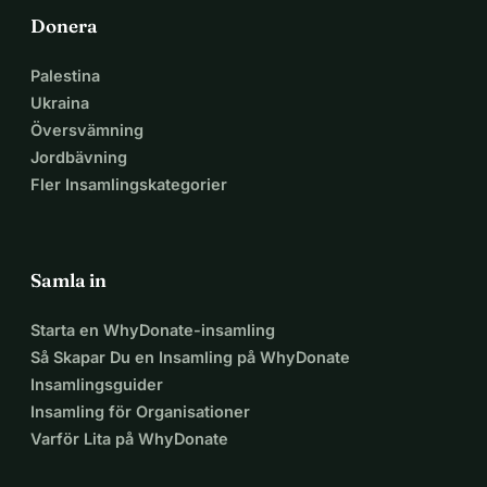
med funktionsnedsättning i de länder där vi arbetar att få 
Donera
självständighet och förändra sina liv.
Palestina
Ukraina
Översvämning
Jordbävning
Fler Insamlingskategorier
Samla in
Starta en WhyDonate-insamling
Så Skapar Du en Insamling på WhyDonate
Insamlingsguider
Insamling för Organisationer
Varför Lita på WhyDonate