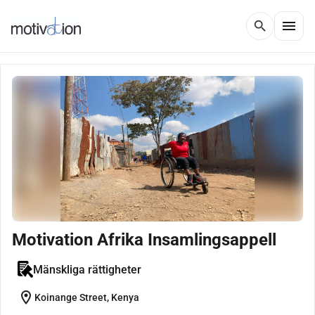
menu
search
Motivation Afrika Insamlingsappell
Mänskliga rättigheter
location_on
Koinange Street, Kenya