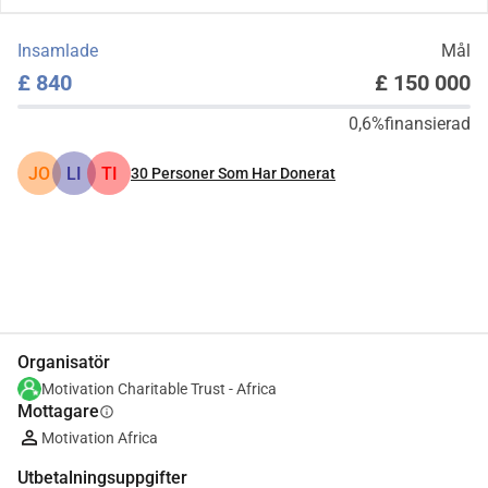
Insamlade
Mål
£ 840
£ 150 000
0,6%
finansierad
JO
LI
TI
30
Personer Som Har Donerat
Dela
Donera
Organisatör
Motivation Charitable Trust - Africa
Mottagare
info
Motivation Africa
Utbetalningsuppgifter