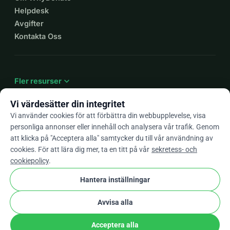
Helpdesk
Avgifter
Kontakta Oss
expand_more
Fler resurser
Vi värdesätter din integritet
Vi använder cookies för att förbättra din webbupplevelse, visa
personliga annonser eller innehåll och analysera vår trafik. Genom
arrow_drop_down
Sv
att klicka på "Acceptera alla" samtycker du till vår användning av
cookies. För att lära dig mer, ta en titt på vår
sekretess- och
★★★★★
4,9 / 5 baserat på 500+ omdömen
cookiepolicy
.
Hantera inställningar
© 2012–2026
WhyDonate
Integritet och cookies
Avvisa alla
cookie
Villkor och bestämmelser
Cookie-Inställningar
stripe
Skapad i Europa
★
Verifierad Partner
check
Acceptera alla