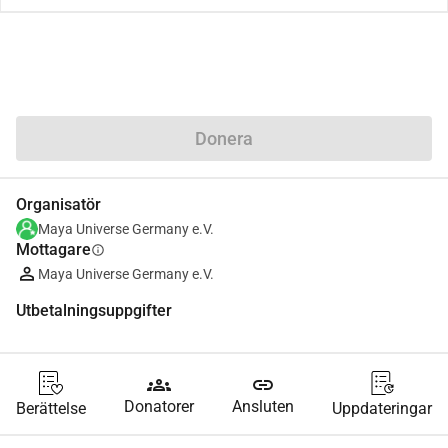
Dela
Donera
Organisatör
Maya Universe Germany e.V.
Mottagare
info
Maya Universe Germany e.V.
Utbetalningsuppgifter
groups
link
Donatorer
Ansluten
Berättelse
Uppdateringar