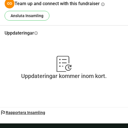
Team up and connect with this fundraiser
info
Duis autem vel eum iriure dolor in
Ansluta Insamling
Uppdateringar
info
Uppdateringar kommer inom kort.
flag
Rapportera Insamling