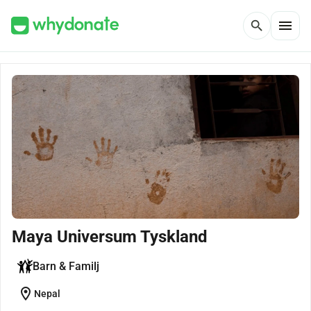
menu
search
Maya Universum Tyskland
Barn & Familj
location_on
Nepal