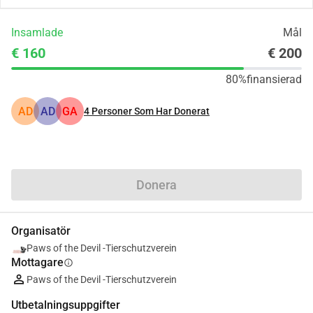
Insamlade
Mål
€ 160
€ 200
80%
finansierad
AD
AD
GA
4
Personer Som Har Donerat
Dela
Donera
Organisatör
Paws of the Devil -Tierschutzverein
Mottagare
info
Paws of the Devil -Tierschutzverein
Utbetalningsuppgifter