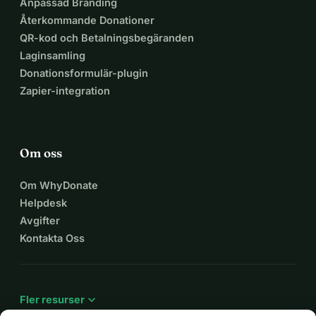
Anpassad Branding
Återkommande Donationer
QR-kod och Betalningsbegäranden
Laginsamling
Donationsformulär-plugin
Zapier-integration
Om oss
Om WhyDonate
Helpdesk
Avgifter
Kontakta Oss
expand_more
Fler resurser