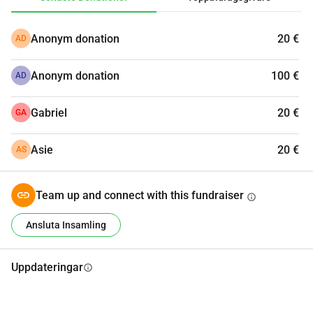
Anonym donation
20 €
AD
Anonym donation
100 €
AD
Gabriel
20 €
GA
Asie
20 €
AS
Team up and connect with this fundraiser
info
Ansluta Insamling
Uppdateringar
info