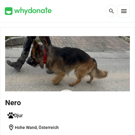
menu
search
Nero
Djur
location_on
Hohe Wand, Österreich