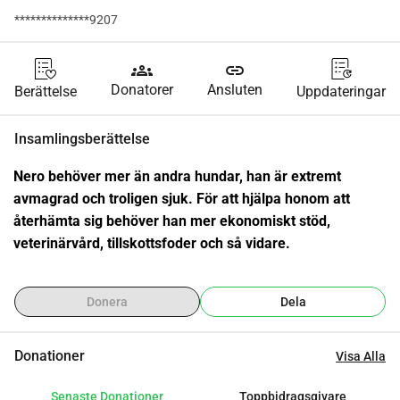
**************9207
groups
link
Donatorer
Ansluten
Berättelse
Uppdateringar
Insamlingsberättelse
Nero behöver mer än andra hundar, han är extremt 
avmagrad och troligen sjuk. För att hjälpa honom att 
återhämta sig behöver han mer ekonomiskt stöd, 
veterinärvård, tillskottsfoder och så vidare.
Donera
Dela
Donationer
Visa Alla
Senaste Donationer
Toppbidragsgivare