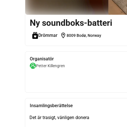
Ny soundboks-batteri
location_on
Drömmar
8009 Bodø, Norway
Organisatör
Petter Killengren
Insamlingsberättelse
Det är trasigt, vänligen donera