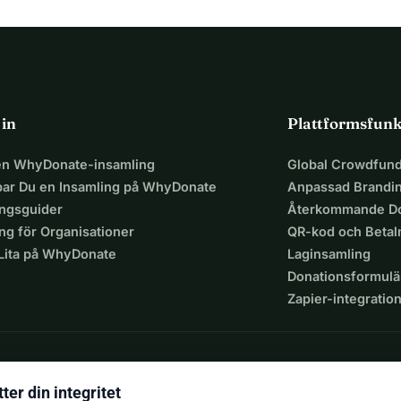
 in
Plattformsfunk
 en WhyDonate-insamling
Global Crowdfund
par Du en Insamling på WhyDonate
Anpassad Brandi
ingsguider
Återkommande Do
ng för Organisationer
QR-kod och Beta
 Lita på WhyDonate
Laginsamling
Donationsformulä
Zapier-integratio
ter din integritet