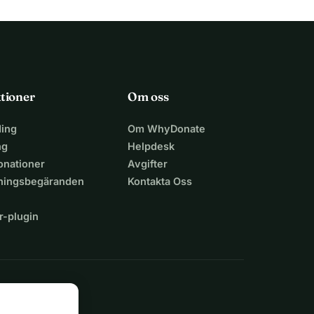
tioner
Om oss
ing
Om WhyDonate
ng
Helpdesk
nationer
Avgifter
lningsbegäranden
Kontakta Oss
r-plugin
n