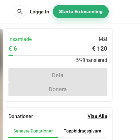
search
Logga In
Starta En Insamling
Insamlade
Mål
€ 6
€ 120
5%
finansierad
Dela
Donera
Visa Alla
Donationer
Senaste Donationer
Toppbidragsgivare