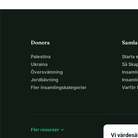
Donera
Samla
Palestina
Starta
Ukraina
Så Ska
Översvämning
Insaml
Jordbävning
Insamli
Fler Insamlingskategorier
Varför
expand_more
Fler resurser
Vi värdesät