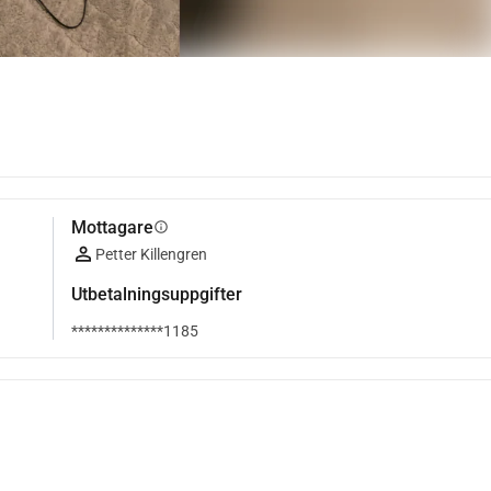
Mottagare
info
Petter Killengren
Utbetalningsuppgifter
**************1185