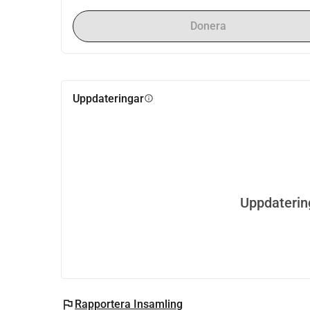
Donera
Uppdateringar
info
Uppdaterin
flag
Rapportera Insamling