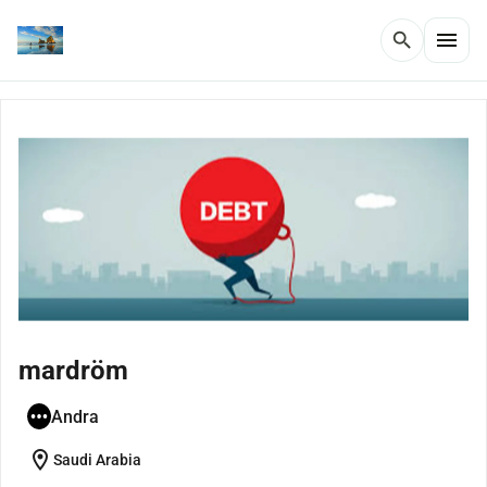
menu
search
mardröm
Andra
location_on
Saudi Arabia