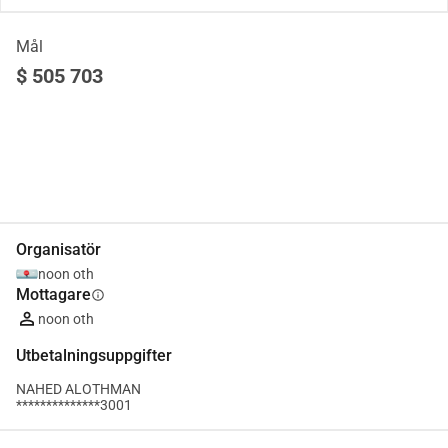
Mål
$ 505 703
Dela
Donera
Organisatör
noon oth
Mottagare
info
noon oth
Utbetalningsuppgifter
NAHED ALOTHMAN
**************3001