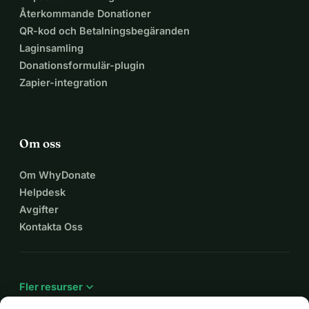
Återkommande Donationer
QR-kod och Betalningsbegäranden
Laginsamling
Donationsformulär-plugin
Zapier-integration
Om oss
Om WhyDonate
Helpdesk
Avgifter
Kontakta Oss
expand_more
Fler resurser