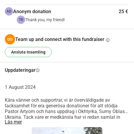
Anonym donation
25 €
AD
Thank you, my friend!
TR
Team up and connect with this fundraiser
info
Ansluta Insamling
Uppdateringar
info
1 August 2024
Kära vänner och supportrar, vi är överväldigade av
tacksamhet för era generösa donationer för att stödja
Pastor Artyom och hans uppdrag i Okhtyrka, Sumy Oblast,
Ukraina. Tack vare er medkänsla har vi redan samlat in
Läs mer
€659.63, som har skickats direkt till Pastor Artyom. Detta
initiala belopp är redan i arbete, och hjälper honom att