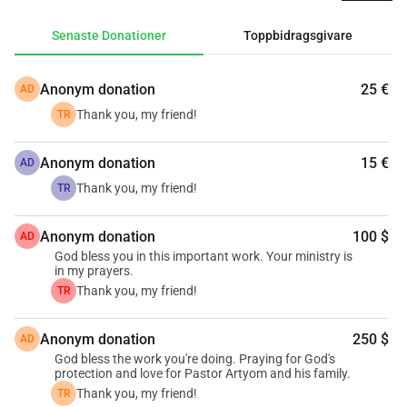
'
Senaste Donationer
Toppbidragsgivare
Anonym donation
25 €
AD
Thank you, my friend!
TR
Anonym donation
15 €
AD
Thank you, my friend!
TR
Anonym donation
100 $
AD
God bless you in this important work. Your ministry is
in my prayers.
Thank you, my friend!
TR
Anonym donation
250 $
AD
God bless the work you're doing. Praying for God's
protection and love for Pastor Artyom and his family.
Thank you, my friend!
TR