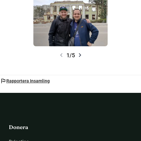
sprida Guds Ord och ....
chevron_left
chevron_right
1/5
flag
Rapportera Insamling
Donera