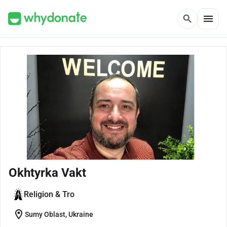
menu
search
Okhtyrka Vakt
Religion & Tro
location_on
Sumy Oblast, Ukraine