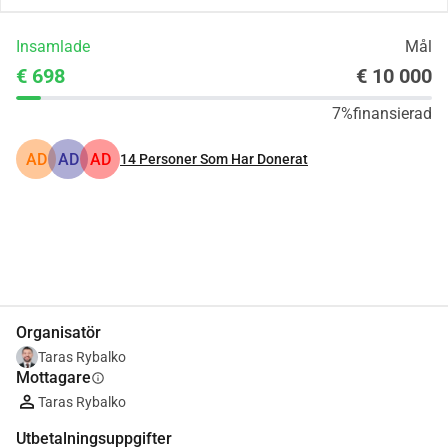
Insamlade
Mål
€ 698
€ 10 000
7%
finansierad
AD
AD
AD
14
Personer Som Har Donerat
Dela
Donera
Organisatör
Taras Rybalko
Mottagare
info
Taras Rybalko
Utbetalningsuppgifter