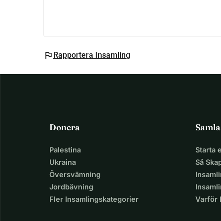
flag
Rapportera Insamling
Donera
Samla
Palestina
Starta
Ukraina
Så Ska
Översvämning
Insaml
Jordbävning
Insamli
Fler Insamlingskategorier
Varför