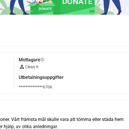
Mottagare
info
Clean It
Utbetalningsuppgifter
**************6706
rsoner. Vårt främsta mål skulle vara att tömma eller städa hem 
r hjälp, av olika anledningar.