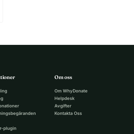
tioner
Om oss
ing
Om WhyDonate
ng
Helpdesk
nationer
Avgifter
lningsbegäranden
Kontakta Oss
r-plugin