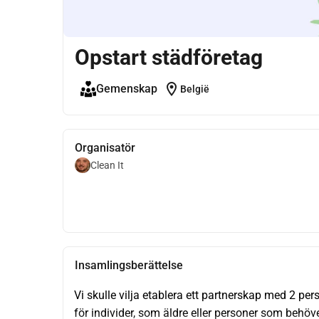
Opstart städföretag
location_on
Gemenskap
België
Organisatör
Clean It
Insamlingsberättelse
Vi skulle vilja etablera ett partnerskap med 2 pe
för individer, som äldre eller personer som behöve