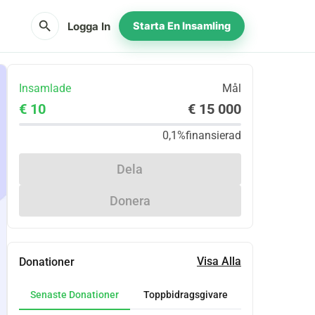
search
Logga In
Starta En Insamling
Insamlade
Mål
€ 10
€ 15 000
0,1%
finansierad
Dela
Donera
Visa Alla
Donationer
Senaste Donationer
Toppbidragsgivare