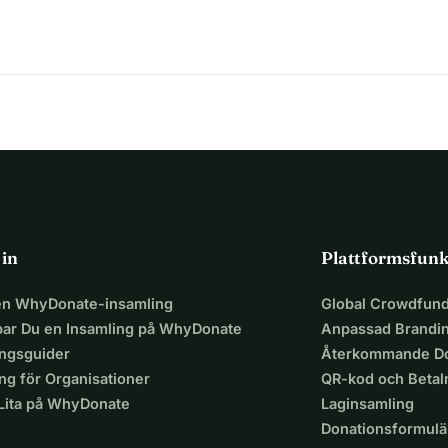
 in
Plattformsfunk
 en WhyDonate-insamling
Global Crowdfund
par Du en Insamling på WhyDonate
Anpassad Brandi
ingsguider
Återkommande Do
ng för Organisationer
QR-kod och Beta
 Lita på WhyDonate
Laginsamling
Donationsformulä