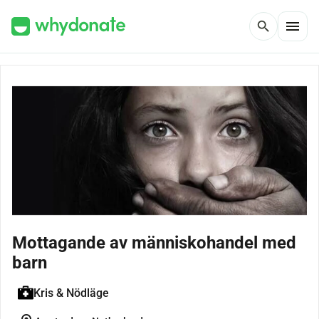
menu
search
Mottagande av människohandel med
barn
Kris & Nödläge