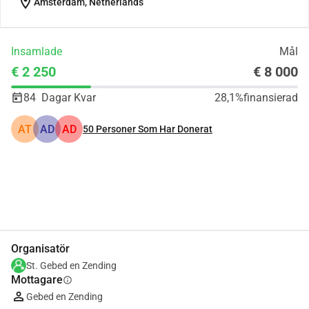
location_on
Amsterdam, Netherlands
Insamlade
Mål
€ 2 250
€ 8 000
84
Dagar Kvar
28,1%
finansierad
AT
AD
AD
50
Personer Som Har Donerat
Dela
Donera
Organisatör
St. Gebed en Zending
Mottagare
info
Gebed en Zending