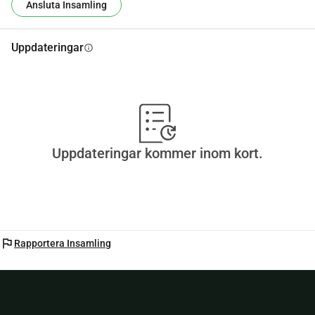
Ansluta Insamling
Uppdateringar
info
Uppdateringar kommer inom kort.
flag
Rapportera Insamling