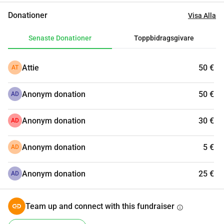
Donationer
Visa Alla
Senaste Donationer
Toppbidragsgivare
Attie
50 €
AT
Anonym donation
50 €
AD
Anonym donation
30 €
AD
Anonym donation
5 €
AD
Anonym donation
25 €
AD
Team up and connect with this fundraiser
info