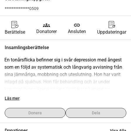
**************0509
groups
link
Donatorer
Ansluten
Berättelse
Uppdateringar
Insamlingsberättelse
En tonårsflicka befinner sig i svår depression med ångest 
som en följd av systematisk och långvarig avvisning från 
sina jämnåriga, mobbning och uteslutning. Hon har varit 
inlagd på sjukhus. Hon får behandling och är under 
konstant övervakning av sina föräldrar på grund av 
suicidala tankar. Hennes långvariga önskan är att besöka 
Läs mer
Japan, hon lär sig själv språket och skrivsystemet, och vi 
skulle gärna vilja ta med henne på den resan som en 
Donera
Dela
familj.
Donationer
Visa Alla