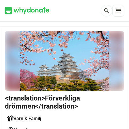
menu
search
<translation>Förverkliga
drömmen</translation>
Barn & Familj