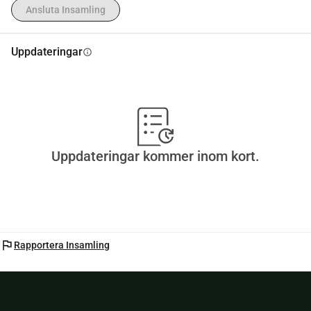
Ansluta Insamling
Uppdateringar
info
Uppdateringar kommer inom kort.
flag
Rapportera Insamling