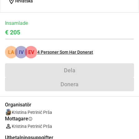
location_on
Hrvatska
Insamlade
€ 205
LA
IV
EV
4
Personer Som Har Donerat
Dela
Donera
Organisatör
Kristina Petrinić Prša
Mottagare
info
Kristina Petrinić Prša
Utbetalningsuppgifter