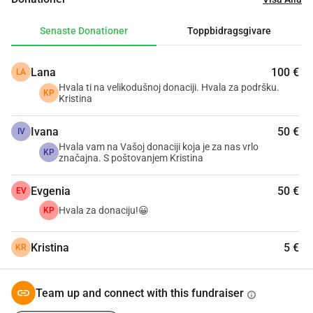
Senaste Donationer
Toppbidragsgivare
Lana
100 €
LA
Hvala ti na velikodušnoj donaciji. Hvala za podršku.
KP
Kristina
Ivana
50 €
IV
Hvala vam na Vašoj donaciji koja je za nas vrlo
KP
značajna. S poštovanjem Kristina
Evgenia
50 €
EV
Hvala za donaciju!😀
KP
Kristina
5 €
KR
Team up and connect with this fundraiser
info