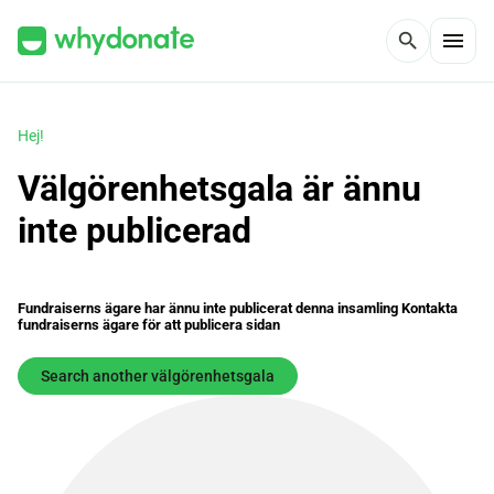
menu
search
Hej!
Välgörenhetsgala är ännu
inte publicerad
Fundraiserns ägare har ännu inte publicerat denna insamling Kontakta
fundraiserns ägare för att publicera sidan
Search another välgörenhetsgala