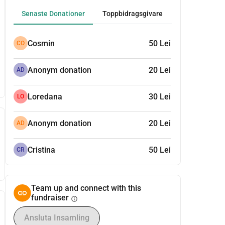
Senaste Donationer
Toppbidragsgivare
Cosmin
50 Lei
CO
Anonym donation
20 Lei
AD
Loredana
30 Lei
LO
Anonym donation
20 Lei
AD
Cristina
50 Lei
CR
Team up and connect with this
fundraiser
info
Ansluta Insamling