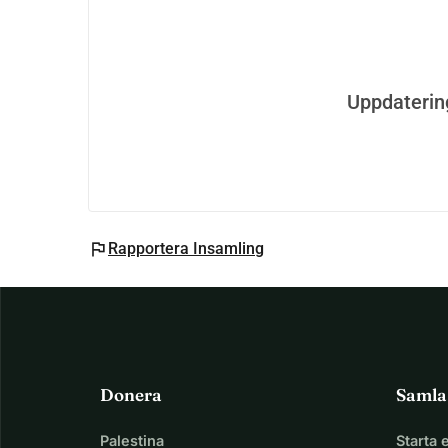
Uppdaterin
flag
Rapportera Insamling
Donera
Samla
Palestina
Starta