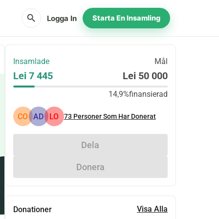
search
Logga In
Starta En Insamling
Insamlade
Mål
Lei 7 445
Lei 50 000
14,9%
finansierad
CO
AD
LO
73
Personer Som Har Donerat
Dela
Donera
Visa Alla
Donationer