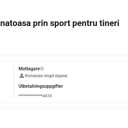
anatoasa prin sport pentru tineri
Mottagare
info
Romanian Angel Appeal
Utbetalningsuppgifter
**************4410