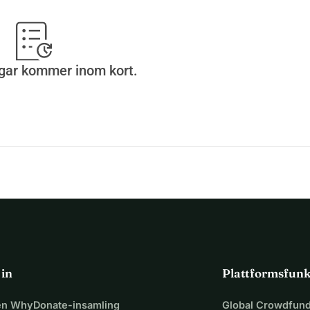
gar kommer inom kort.
 in
Plattformsfunk
 en WhyDonate-insamling
Global Crowdfund