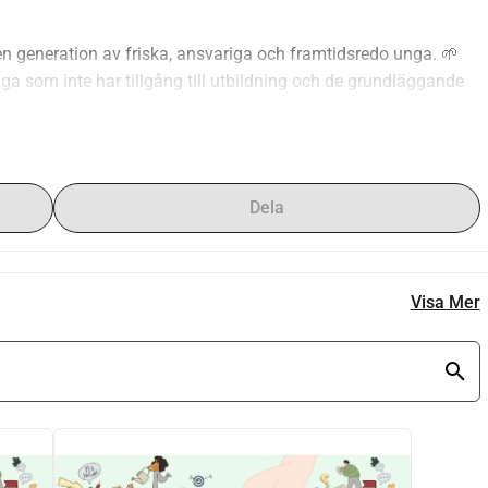
a en generation av friska, ansvariga och framtidsredo unga. 🌱 
ga som inte har tillgång till utbildning och de grundläggande 
ssade till de färdigheter som behövs för vuxenlivet. Därför 
stödja fyra verkstäder inom områden som:
tivt hantera stress, ångest och panikattacker.
Dela
 livsstil, bidra till att förebygga sjukdomar, öka energin och 
rlden, ge dem ledarskaps- och kritiskt tänkande färdigheter 
Visa Mer
ör att reagera effektivt i nödsituationer, rädda liv och minska 