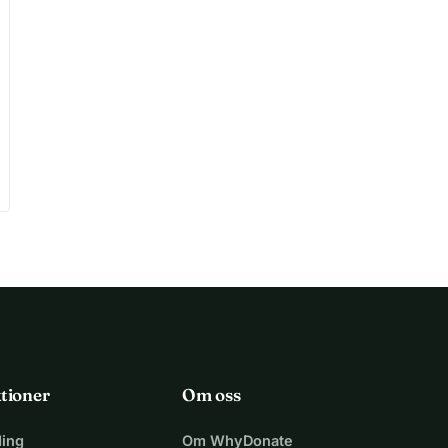
tioner
Om oss
ing
Om WhyDonate