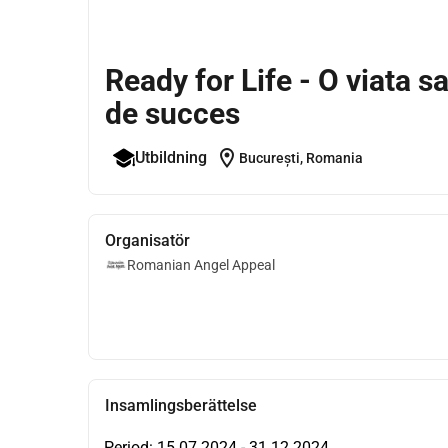
Ready for Life - O viata s
de succes
location_on
Utbildning
București, Romania
Organisatör
Romanian Angel Appeal
Insamlingsberättelse
Period: 15.07.2024 - 31.12.2024