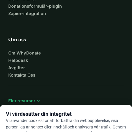
Donationsformulär-plugin
Zapier-integration
Om oss
Om WhyDonate
Helpdesk
Avgifter
Kontakta Oss
expand_more
Fler resurser
Vi värdesätter din integritet
Vi använder cookies för att förbättra din webbupplevelse, visa
personliga annonser eller innehåll och analysera vår trafik. Genom