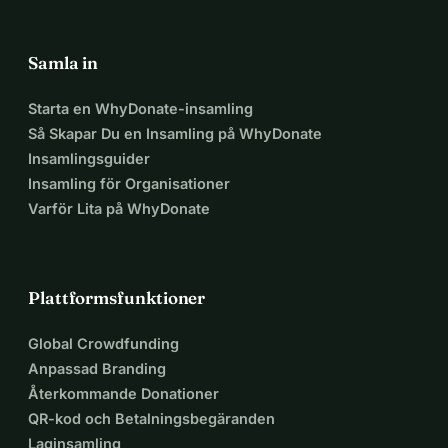
barn förtjänar en framtid fylld av lycka, hälsa och välstånd.
Samla in
LADDAR NER DITT ARBETSBLAD HÄR: 
https://drive.google.com/drive/folders/1-
Starta en WhyDonate-insamling
9APFUIO7WGuhwlkKOLDLtPWeiWUb8vn
Så Skapar Du en Insamling på WhyDonate
Insamlingsguider
Insamling för Organisationer
Varför Lita på WhyDonate
Plattformsfunktioner
Global Crowdfunding
Anpassad Branding
Återkommande Donationer
QR-kod och Betalningsbegäranden
Laginsamling