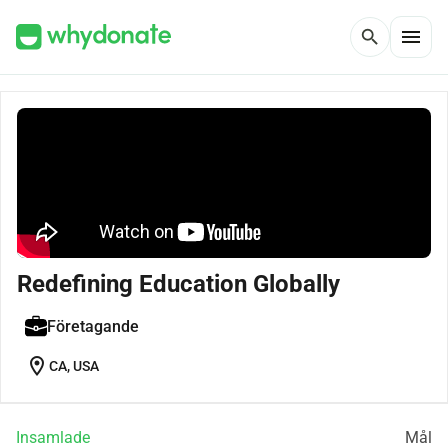
menu
search
Redefining Education Globally
Företagande
location_on
CA, USA
Insamlade
Mål