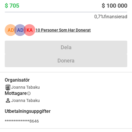
$ 705
$ 100 000
0,7%
finansierad
AD
AD
KA
10
Personer Som Har Donerat
Dela
Donera
Organisatör
Joanna Tabaku
Mottagare
info
Joanna Tabaku
Utbetalningsuppgifter
**************8646