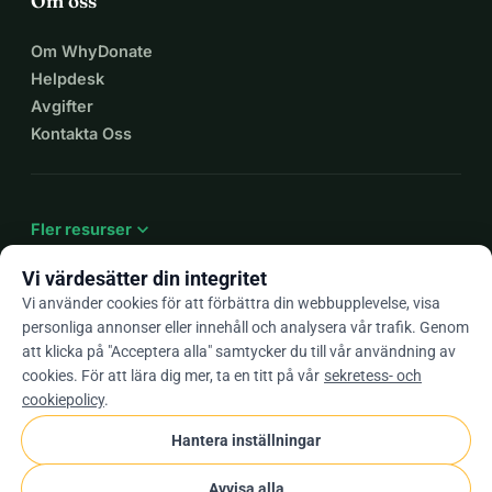
Om oss
Om WhyDonate
Helpdesk
Avgifter
Kontakta Oss
expand_more
Fler resurser
Vi värdesätter din integritet
Vi använder cookies för att förbättra din webbupplevelse, visa
personliga annonser eller innehåll och analysera vår trafik. Genom
arrow_drop_down
Sv
att klicka på "Acceptera alla" samtycker du till vår användning av
cookies. För att lära dig mer, ta en titt på vår
sekretess- och
★★★★★
4,9 / 5 baserat på 500+ omdömen
cookiepolicy
.
Hantera inställningar
© 2012–2026
WhyDonate
Integritet och cookies
Avvisa alla