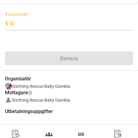
Insamlade
€ 0
Dela
Donera
Organisatör
Stichting Rescue Baby Gambia
Mottagare
info
Stichting Rescue Baby Gambia
Utbetalningsuppgifter
groups
link