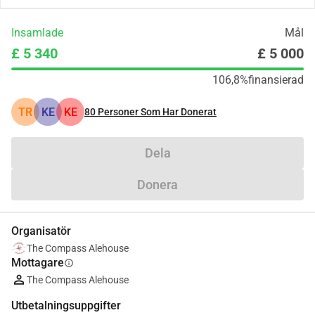
Insamlade
Mål
£ 5 340
£ 5 000
106,8%
finansierad
TR
KE
KE
80
Personer Som Har Donerat
Dela
Donera
Organisatör
The Compass Alehouse
Mottagare
info
The Compass Alehouse
Utbetalningsuppgifter