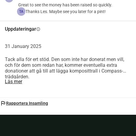
Great to see the money has been raised so quickly.
För att tacka våra supportrar:
Thanks Les. Maybe see you later for a pint!
TA
 Vi kommer att brygga & buteljera en speciell supporteröl 
som du kan hämta från Compass*
Uppdateringar
info
 En inbjudan till vår "Tack"-fest när vi har nått vårt mål.
The Compass har varit en del av det lokala livet i över 10 
31 January 2025
år. Hjälp oss att fortsätta hälla för många fler.
Tack alla för ert stöd. Den som inte har donerat men vill,
och för dem som redan har, kommer eventuella extra
*För donationer över £5, 1 flaska per person så länge lagret 
donationer att gå till att lägga komposittrall i Compass-
räcker.
trädgården.
Läs mer
flag
Rapportera Insamling