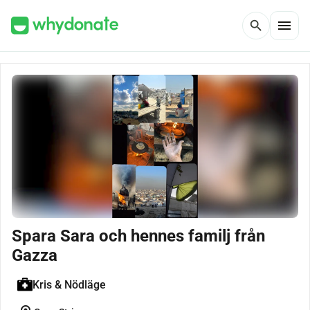
menu
search
Spara Sara och hennes familj från
Gazza
Kris & Nödläge