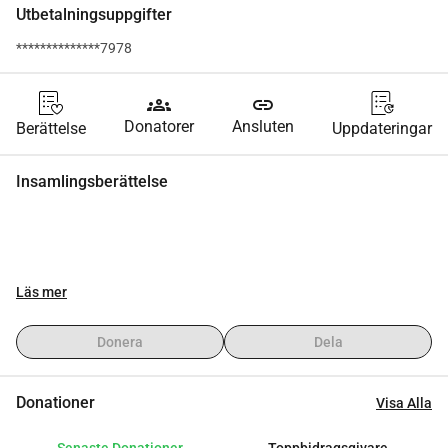
Utbetalningsuppgifter
**************7978
groups
link
Donatorer
Ansluten
Berättelse
Uppdateringar
Insamlingsberättelse
Läs mer
Donera
Dela
Donationer
Visa Alla