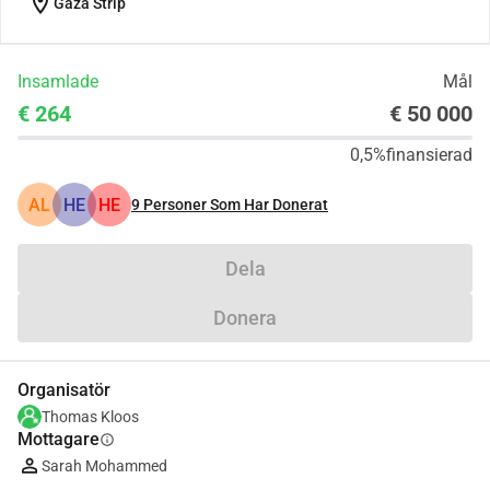
location_on
Gaza Strip
Insamlade
Mål
€ 264
€ 50 000
0,5%
finansierad
AL
HE
HE
9
Personer Som Har Donerat
Dela
Donera
Organisatör
Thomas Kloos
Mottagare
info
Sarah Mohammed