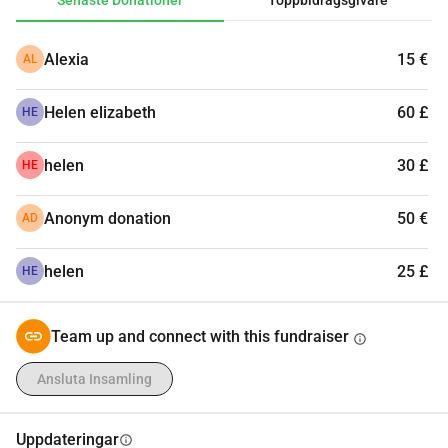
Senaste Donationer
Toppbidragsgivare
Alexia
15 €
AL
Helen elizabeth
60 £
HE
helen
30 £
HE
Anonym donation
50 €
AD
helen
25 £
HE
Team up and connect with this fundraiser
info
Ansluta Insamling
Uppdateringar
info