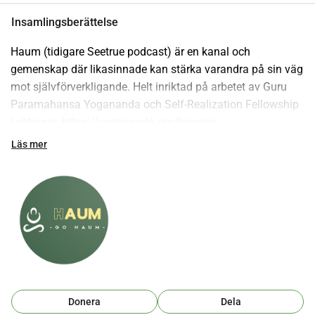
Insamlingsberättelse
Haum (tidigare Seetrue podcast) är en kanal och 
gemenskap där likasinnade kan stärka varandra på sin väg 
mot självförverkligande. Helt inriktad på arbetet av Guru 
Paramahansa Yogananda och Self-Realization Fellowship 
Lektioner: https://yogananda.org/lessons
Donera här: https://whydonate.com/nl/donate/seetrue-
Läs mer
podcast
Släpp taget och låt Gud! 
Donera
Dela