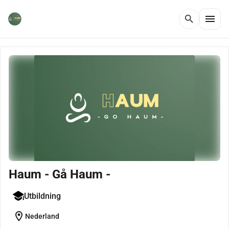
menu
search
Haum - Gå Haum -
Utbildning
location_on
Nederland