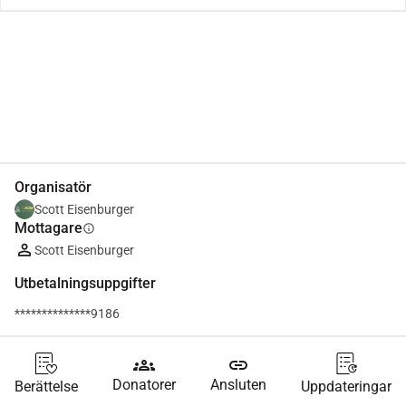
Dela
Donera
Organisatör
Scott Eisenburger
Mottagare
info
Scott Eisenburger
Utbetalningsuppgifter
**************9186
groups
link
Donatorer
Ansluten
Berättelse
Uppdateringar