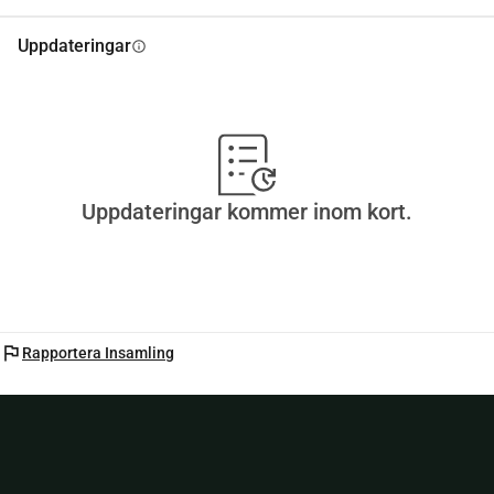
Uppdateringar
info
Uppdateringar kommer inom kort.
flag
Rapportera Insamling