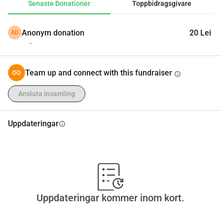
Senaste Donationer
Toppbidragsgivare
belopp. Varje gest betyder enormt mycket och kan göra 
skillnaden mellan hopp och förtvivlan.
Anonym donation
20 Lei
AD
Vi tackar er av hela vårt hjärta för ert stöd!
-
Team up and connect with this fundraiser
info
Ansluta Insamling
Uppdateringar
info
Uppdateringar kommer inom kort.