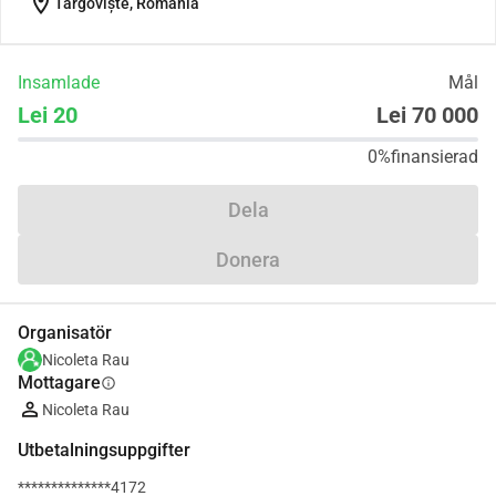
location_on
Târgoviște, Romania
Insamlade
Mål
Lei 20
Lei 70 000
0%
finansierad
Dela
Donera
Organisatör
Nicoleta Rau
Mottagare
info
Nicoleta Rau
Utbetalningsuppgifter
**************4172