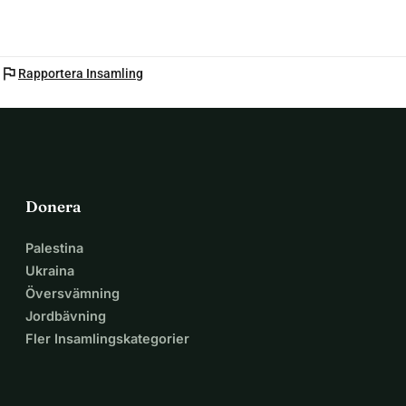
flag
Rapportera Insamling
Donera
Palestina
Ukraina
Översvämning
Jordbävning
Fler Insamlingskategorier