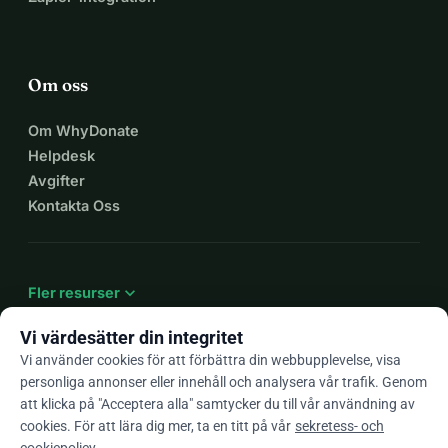
Om oss
Om WhyDonate
Helpdesk
Avgifter
Kontakta Oss
expand_more
Fler resurser
Vi värdesätter din integritet
Vi använder cookies för att förbättra din webbupplevelse, visa
personliga annonser eller innehåll och analysera vår trafik. Genom
arrow_drop_down
Sv
att klicka på "Acceptera alla" samtycker du till vår användning av
cookies. För att lära dig mer, ta en titt på vår
sekretess- och
★★★★★
4,9 / 5 baserat på 500+ omdömen