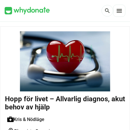
menu
search
Hopp för livet – Allvarlig diagnos, akut
behov av hjälp
Kris & Nödläge