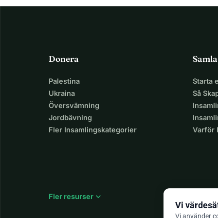
Donera
Samla
Palestina
Starta
Ukraina
Så Ska
Översvämning
Insaml
Jordbävning
Insamli
Fler Insamlingskategorier
Varför
expand_more
Fler resurser
Vi värdesät
Vi använder co