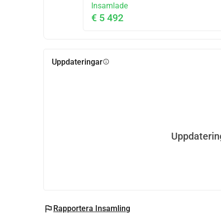
Insamlade
€ 5 492
Uppdateringar
info
Uppdaterin
flag
Rapportera Insamling