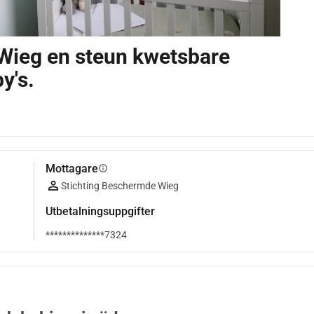
ieg en steun kwetsbare
y's.
Mottagare
info
Stichting Beschermde Wieg
Utbetalningsuppgifter
**************7324