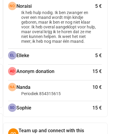
Noraisi
5 €
NO
Ik heb hulp nodig. Ik ben zwanger en
over een maand wordt mijn kindje
geboren, maar ik ben er nog niet klaar
voor. Ik heb overal aangeklopt voor hulp,
maar overal krijg ik te horen dat ze me
niet kunnen helpen. Ik weet het niet
meer; ik heb nog maar één maand.
Elleke
5 €
EL
Anonym donation
15 €
AD
Nanda
10 €
NA
Periodiek 854315615
Sophie
15 €
SO
Team up and connect with this