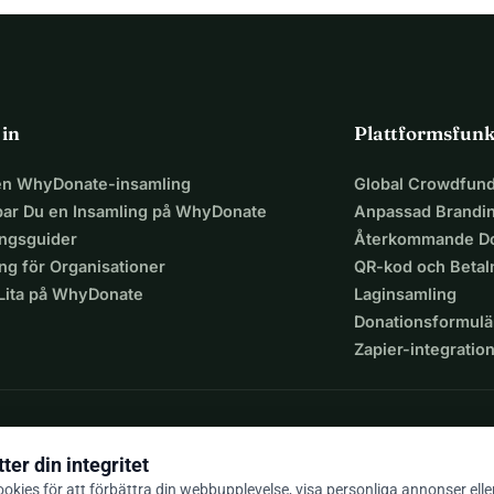
 in
Plattformsfunk
 en WhyDonate-insamling
Global Crowdfund
par Du en Insamling på WhyDonate
Anpassad Brandi
ingsguider
Återkommande Do
ng för Organisationer
QR-kod och Beta
 Lita på WhyDonate
Laginsamling
Donationsformulä
Zapier-integratio
ter din integritet
okies för att förbättra din webbupplevelse, visa personliga annonser elle