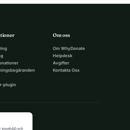
tioner
Om oss
ing
Om WhyDonate
ng
Helpdesk
nationer
Avgifter
lningsbegäranden
Kontakta Oss
r-plugin
n
r innehåll och