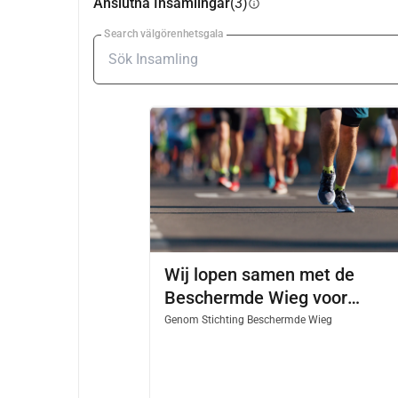
Anslutna Insamlingar
(3)
info
Search välgörenhetsgala
Wij lopen samen met de
Beschermde Wieg voor
kwetsbare zwangeren en baby
Genom
Stichting Beschermde Wieg