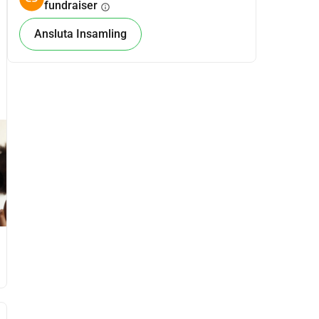
fundraiser
info
Ansluta Insamling