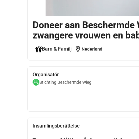
Doneer aan Beschermde W
zwangere vrouwen en bab
location_on
Barn & Familj
Nederland
Organisatör
Stichting Beschermde Wieg
Insamlingsberättelse