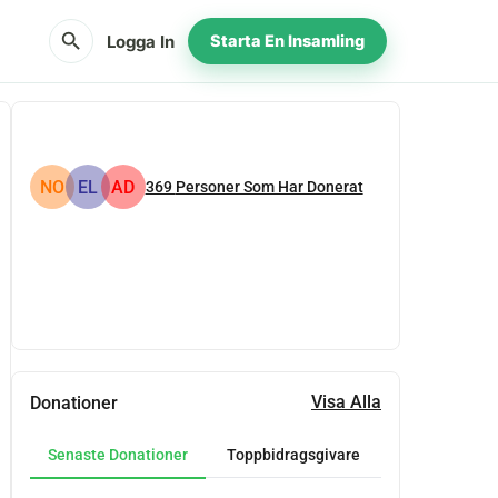
search
Logga In
Starta En Insamling
NO
EL
AD
369
Personer Som Har Donerat
Dela
Donera
Visa Alla
Donationer
Senaste Donationer
Toppbidragsgivare