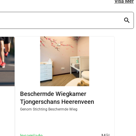
Visa Mer
Beschermde Wiegkamer
Tjongerschans Heerenveen
's.
Genom
Stichting Beschermde Wieg
Insamlade
Mål