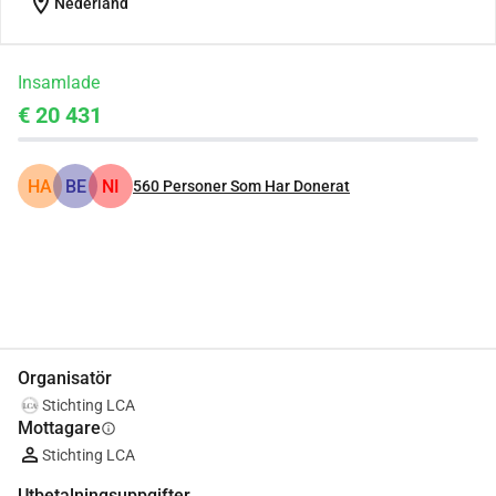
location_on
Nederland
Insamlade
€ 20 431
HA
BE
NI
560
Personer Som Har Donerat
Dela
Donera
Organisatör
Stichting LCA
Mottagare
info
Stichting LCA
Utbetalningsuppgifter