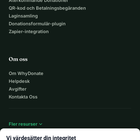
Återkommande Donationer
QR-kod och Betalningsbegäranden
Laginsamling
Donationsformulär-plugin
Zapier-integration
Om oss
Om WhyDonate
Helpdesk
Avgifter
Kontakta Oss
expand_more
Fler resurser
Vi värdesätter din integritet