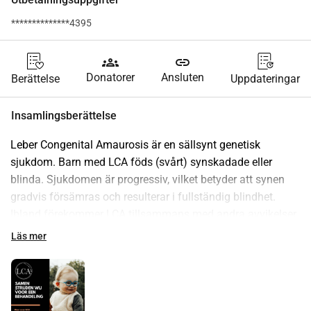
**************4395
groups
link
Donatorer
Ansluten
Berättelse
Uppdateringar
Insamlingsberättelse
Leber Congenital Amaurosis är en sällsynt genetisk 
sjukdom. Barn med LCA föds (svårt) synskadade eller 
blinda. Sjukdomen är progressiv, vilket betyder att synen 
gradvis försämras och resulterar i fullständig blindhet. 
Ibland förekommer LCA tillsammans med andra avvikelser, 
såsom njursjukdom, hjärtproblem och/eller autism. Detta 
Läs mer
varierar från person till person och särskilt beroende på den 
genetiska avvikelse som orsakar LCA.
Eftersom synen gradvis försämras över åren minskar 
livskvaliteten.