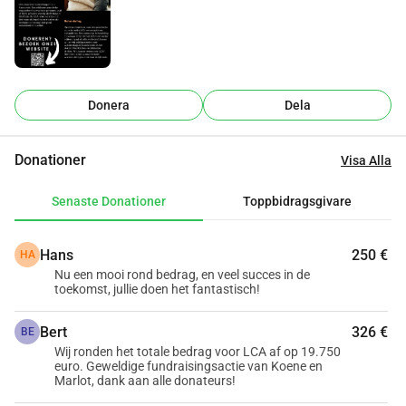
Det ultimata målet för Stiftelsen LCA är att göra alla 
genetiska mutationer som orsakar LCA behandlingsbara. 
För närvarande pågår forskning på ett antal genetiska 
mutationer, som ibland redan är i klinisk prövningsfas. 
Exempel på dessa mutationer är: GUCY2D, CRB1 och 
Donera
Dela
CEP290. I Sverige finns det ett antal läkare, forskare och 
farmaceuter som aktivt arbetar med att göra LCA 
Donationer
Visa Alla
behandlingsbart. Ofta är bristen på ekonomiska resurser 
anledningen till att detta går långsamt eller till och med 
Senaste Donationer
Toppbidragsgivare
stoppas.
Därför vill Stiftelsen LCA samla in tillräckligt med pengar 
Hans
250 €
HA
för att alla specialister ska kunna utföra sitt arbete, så att 
Nu een mooi rond bedrag, en veel succes in de
LCA blir en behandlingsbar sjukdom.
toekomst, jullie doen het fantastisch!
Bert
326 €
BE
Wij ronden het totale bedrag voor LCA af op 19.750
euro. Geweldige fundraisingsactie van Koene en
Marlot, dank aan alle donateurs!