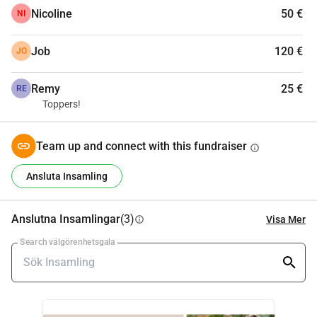
Nicoline
50 €
NI
Job
120 €
JO
Remy
25 €
RE
Toppers!
Team up and connect with this fundraiser
info
Ansluta Insamling
Anslutna Insamlingar
(3)
Visa Mer
info
Search välgörenhetsgala