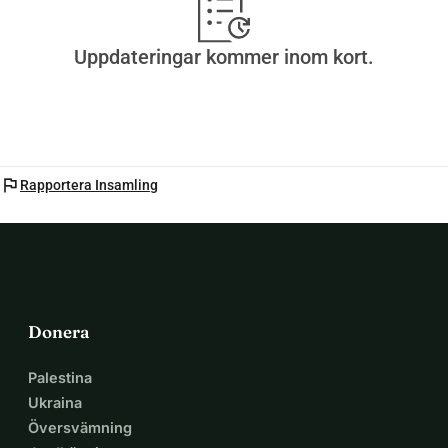
Uppdateringar kommer inom kort.
flag
Rapportera Insamling
Donera
Palestina
Ukraina
Översvämning