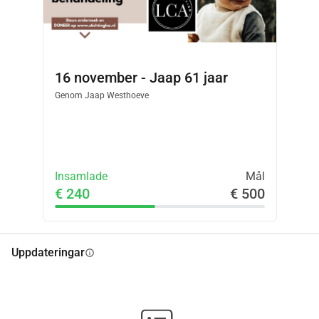
16 november - Jaap 61 jaar
Genom
Jaap Westhoeve
Insamlade
Mål
€ 240
€ 500
Uppdateringar
info