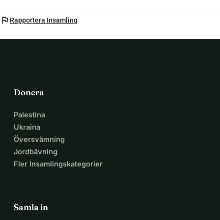
Tack på förhand!
flag
Rapportera Insamling
Donera
Palestina
Ukraina
Översvämning
Jordbävning
Fler Insamlingskategorier
Samla in