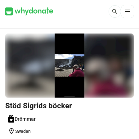
menu
search
Stöd Sigrids böcker
Drömmar
location_on
Sweden