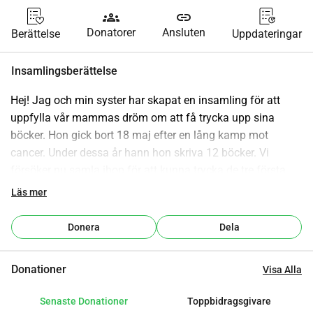
groups
link
Donatorer
Ansluten
Berättelse
Uppdateringar
Insamlingsberättelse
Hej! Jag och min syster har skapat en insamling för att 
uppfylla vår mammas dröm om att få trycka upp sina 
böcker. Hon gick bort 18 maj efter en lång kamp mot 
cancer. Under dessa år hann hon skriva 12 böcker. Vi 
försöker nu samla ihop för att kunna trycka de tre första 
böckerna. Första boken "Vid skogens slut" är redo för att 
Läs mer
tryckas.
Hon vill bevara böckerna så mycket det går och har därför 
Donera
Dela
inte vågat gå till ett förlag.
Donationer
Visa Alla
Under hela hennes liv har dragspel varit hennes stora 
passion, när hon inte längre orkade spela lika mycket 
Senaste Donationer
Toppbidragsgivare
började hon skriva. Hon har alltid gillat sci-fi och fantasy, 