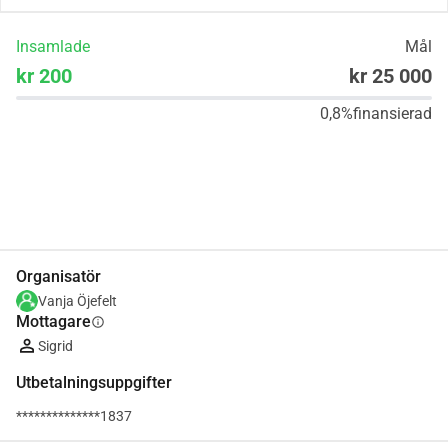
Insamlade
Mål
kr 200
kr 25 000
0,8%
finansierad
Dela
Donera
Organisatör
Vanja Öjefelt
Mottagare
info
Sigrid
Utbetalningsuppgifter
**************1837