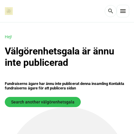
menu
search
Hej!
Välgörenhetsgala är ännu
inte publicerad
Fundraiserns ägare har ännu inte publicerat denna insamling Kontakta
fundraiserns ägare för att publicera sidan
Search another välgörenhetsgala