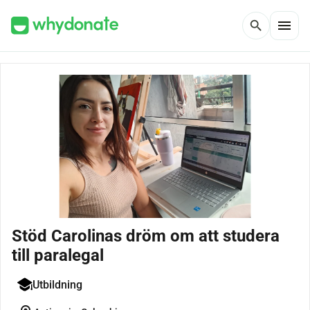
menu
search
Stöd Carolinas dröm om att studera
till paralegal
Utbildning