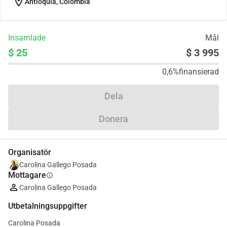
location_on
Antioquia, Colombia
Insamlade
Mål
$ 25
$ 3 995
0,6%
finansierad
Dela
Donera
Organisatör
Carolina Gallego Posada
Mottagare
info
Carolina Gallego Posada
Utbetalningsuppgifter
Carolina Posada