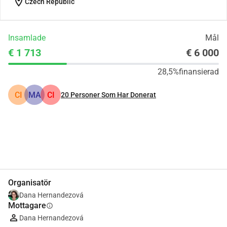
location_on
Czech Republic
Insamlade
Mål
€ 1 713
€ 6 000
28,5%
finansierad
CI
MA
CI
20
Personer Som Har Donerat
Dela
Donera
Organisatör
Dana Hernandezová
Mottagare
info
Dana Hernandezová