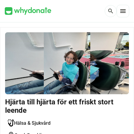
menu
search
Hjärta till hjärta för ett friskt stort
leende
Hälsa & Sjukvård