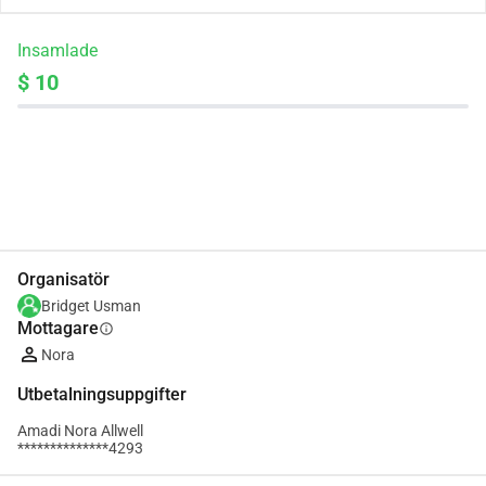
Insamlade
$ 10
Dela
Donera
Organisatör
Bridget Usman
Mottagare
info
Nora
Utbetalningsuppgifter
Amadi Nora Allwell
**************4293