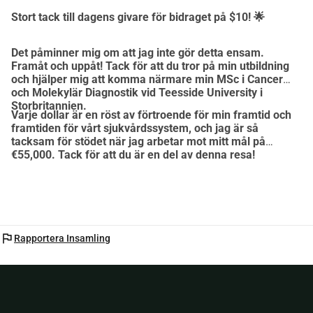
samhället, men jag kan inte göra detta utan en hjälpande 
Stort tack till dagens givare för bidraget på $10! 🌟
hand från er.
Det påminner mig om att jag inte gör detta ensam.
Framåt och uppåt! Tack för att du tror på min utbildning
För att acceptera detta erbjudande och föra denna kunskap 
och hjälper mig att komma närmare min MSc i Cancer
tillbaka till det globala samhället måste jag samla in 
och Molekylär Diagnostik vid Teesside University i
£55,000. 
Storbritannien.
Varje dollar är en röst av förtroende för min framtid och
Som vårdpersonal i Nigeria är denna summa omöjlig att nå 
framtiden för vårt sjukvårdssystem, och jag är så
ensam. Dessa medel kommer strikt att användas på 
tacksam för stödet när jag arbetar mot mitt mål på
följande sätt:
€55,000. Tack för att du är en del av denna resa!
 Studieavgifter - Pre-master och MSc. (£27,000): För att 
täcka hela kostnaden för den specialiserade MSc i Cancer 
och Molekylär Diagnostik vid Teesside University från 
september 2026 till maj 2028.
flag
Rapportera Insamling
Levnadskostnader & Boende (£13,000): För att uppfylla 
UKVI-kravet för ett års bostad, mat och transport.
 Visum, IHS (NHS Health Surcharge) & Flyg (£3,000): 
Lagliga inträdeskrav och resa från Lagos till Storbritannien.
 Forskning & Laboratorieutrustning (£2,000): Viktiga 