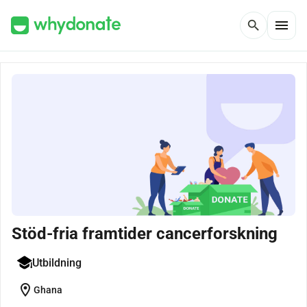
menu
search
Stöd-fria framtider cancerforskning
Utbildning
location_on
Ghana