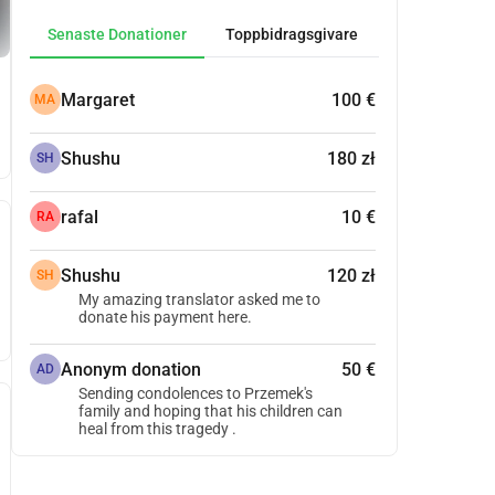
Senaste Donationer
Toppbidragsgivare
Margaret
100 €
MA
Shushu
180 zł
SH
rafal
10 €
RA
Shushu
120 zł
SH
My amazing translator asked me to
donate his payment here.
Anonym donation
50 €
AD
Sending condolences to Przemek's
family and hoping that his children can
heal from this tragedy .