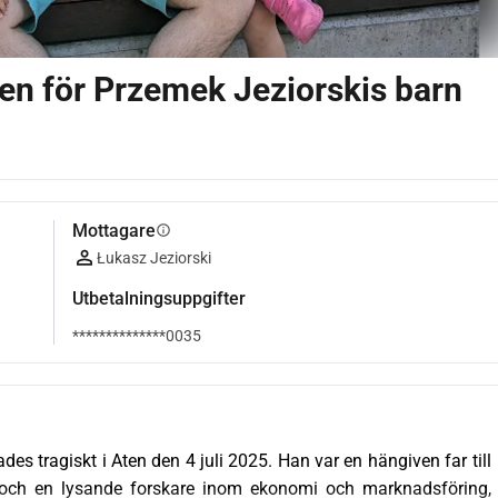
iden för Przemek Jeziorskis barn
Mottagare
info
Łukasz Jeziorski
Utbetalningsuppgifter
**************0035
s tragiskt i Aten den 4 juli 2025. Han var en hängiven far till 
 och en lysande forskare inom ekonomi och marknadsföring, 