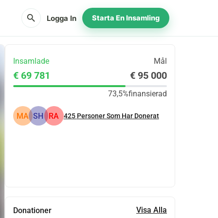
search
Logga In
Starta En Insamling
Insamlade
Mål
€ 69 781
€ 95 000
73,5%
finansierad
MA
SH
RA
425
Personer Som Har Donerat
Dela
Donera
Visa Alla
Donationer