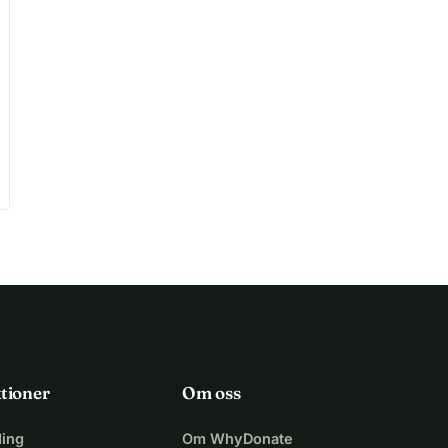
tioner
Om oss
ing
Om WhyDonate