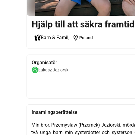
Hjälp till att säkra framt
location_on
Barn & Familj
Poland
Organisatör
Łukasz Jeziorski
Insamlingsberättelse
Min bror, Przemyslaw (Przemek) Jeziorski, mördade
två unga barn min systerdotter och systerson