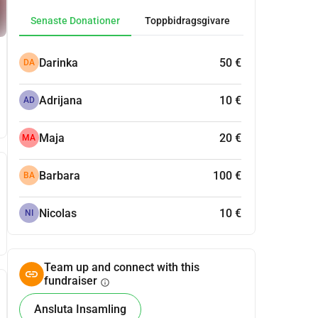
Senaste Donationer
Toppbidragsgivare
Darinka
50 €
DA
Adrijana
10 €
AD
Maja
20 €
MA
Barbara
100 €
BA
Nicolas
10 €
NI
Team up and connect with this
fundraiser
info
Ansluta Insamling