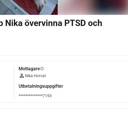
lp Nika övervinna PTSD och
Mottagare
info
Nika Horvat
Utbetalningsuppgifter
**************7193