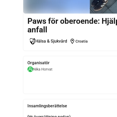
Paws för oberoende: Hjä
anfall
location_on
Hälsa & Sjukvård
Croatia
Organisatör
Nika Horvat
Insamlingsberättelse
(Hr översättning nedan)