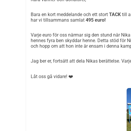
----------
En Paw som Betyder Liv: Låt oss hjälpa Nika i
Bara en kort meddelande och ett stort
TACK
till 
Nika är en dedikerad student inom masterprogram
har vi tillsammans samlat
495 euro!
PTSD och oförutsägbara anfall
, tillstånd som gö
Varje euro för oss närmar sig den stund när Nika ka
ett bibliotek extremt svåra och osäkra.
hennes fyra ben skyddar henne. Detta stöd för N
Panikattacker och plötsliga episoder är inte bara
och hopp om att hon inte är ensam i denna kam
självständighet och säkerhet.
En Hund som Ger Säkerhet
 Hunden som hjälper N
Jag ber er, fortsätt att dela Nikas berättelse. Va
vardag. Vi samlar in medel för utbildningen av 
Ge grundning
 under svåra PTSD episoder och pa
Låt oss gå vidare! ❤️
Ge stabilitet
 och säkerhet under och efter anfall.
Hur kan du hjälpa?
 Professionell utbildning av e
vilket Nika som student inte kan säga själv. Din d
slutföra sina studier och leva utan konstant räds
Tack för att du donerar och delar Nikas berättel