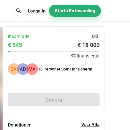
search
Logga In
Starta En Insamling
Insamlade
Mål
€ 545
€ 18 000
3%
finansierad
DA
AD
MA
10
Personer Som Har Donerat
Dela
Donera
Visa Alla
Donationer