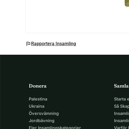
flag
Rapportera Insamling
Donera
Samla
Palestina
Starta
Ukraina
Så Ska
Översvämning
Insaml
Jordbävning
Insamli
Fler Insamlingskategorier
Varför