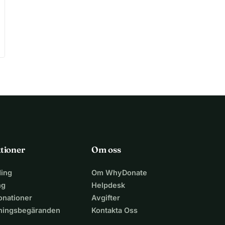
tioner
Om oss
ing
Om WhyDonate
ng
Helpdesk
nationer
Avgifter
lningsbegäranden
Kontakta Oss