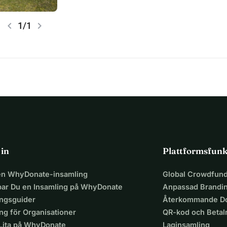
chevron_left
chevron_right
1/1
 in
Plattformsfunk
 en WhyDonate-insamling
Global Crowdfund
par Du en Insamling på WhyDonate
Anpassad Brandi
ingsguider
Återkommande Do
ng för Organisationer
QR-kod och Beta
 Lita på WhyDonate
Laginsamling