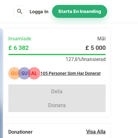
search
Logga In
Starta En Insamling
Insamlade
Mål
£ 6 382
£ 5 000
127,6%
finansierad
GU
SU
AL
105
Personer Som Har Donerat
Dela
Donera
Visa Alla
Donationer