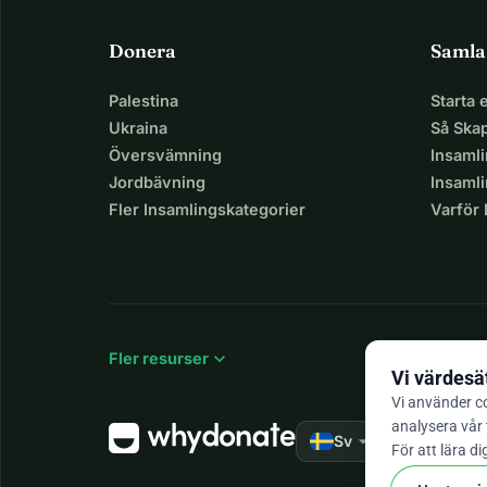
Donera
Samla
Palestina
Starta
Ukraina
Så Ska
Översvämning
Insaml
Jordbävning
Insamli
Fler Insamlingskategorier
Varför
expand_more
Fler resurser
Vi värdesät
Vi använder co
analysera vår 
arrow_drop_down
★★★★★
Sv
4,
För att lära di