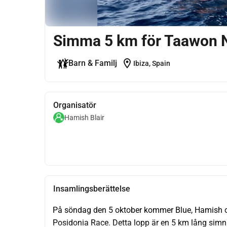
Simma 5 km för Taawon 
location_on
Barn & Familj
Ibiza, Spain
Organisatör
Hamish Blair
Insamlingsberättelse
På söndag den 5 oktober kommer Blue, Hamish och
Posidonia Race. Detta lopp är en 5 km lång simnin