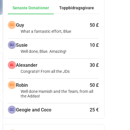
Senaste Donationer
Toppbidragsgivare
Guy
50 £
GU
What a fantastic effort, Blue
Susie
10 £
SU
Well done, Blue. Amazing!
Alexander
30 £
AL
Congrats!! From all the JDs
Robin
50 £
RO
Well done Hamish and the Team, from all
the Addas!
Geogie and Coco
25 €
GC