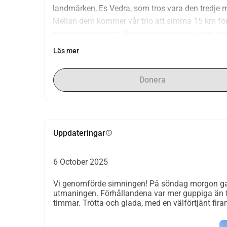
landmärken, Es Vedra, som tros vara den tredje 
Mellan dem kommer vår trio att simma 15 km för 
barnvårdsprogram. Denna organisation är en ide
en grupp palestinier, och Noor-kampanjen syftar ti
Läs mer
kriget. Deras mål är att samla in 377 000 000 dolla
säkerställer att Gazas föräldralösa lever med vä
Donera
bättre framtid för sig själva. Mer information 
Uppdateringar
info
6 October 2025
Vi genomförde simningen! På söndag morgon ga
utmaningen. Förhållandena var mer guppiga än f
timmar. Trötta och glada, med en välförtjänt firan