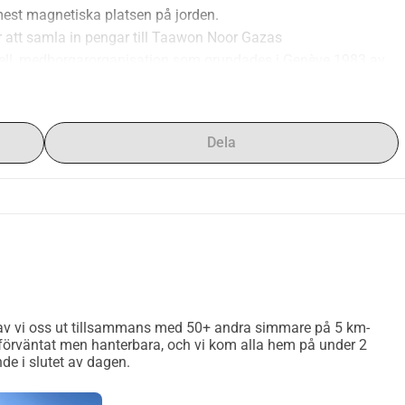
mest magnetiska platsen på jorden.
att samla in pengar till Taawon Noor Gazas 
ell, medborgarorganisation som grundades i Genève 1983 av 
ll att stödja 20 000 barn som blivit föräldralösa på grund av 
r för att tillhandahålla ett omfattande utbud av tjänster, vilket 
rdighet, blir aktiva medlemmar i sina samhällen och bygger en 
Dela
om deras uppdrag finns här: https://www.taawon.org/en/noor
v vi oss ut tillsammans med 50+ andra simmare på 5 km-
örväntat men hanterbara, och vi kom alla hem på under 2
de i slutet av dagen.