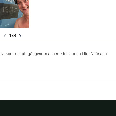
chevron_left
chevron_right
1/3
.. vi kommer att gå igenom alla meddelanden i tid. Ni är alla