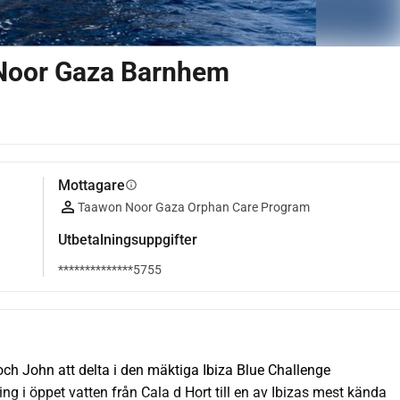
Noor Gaza Barnhem
Mottagare
info
Taawon Noor Gaza Orphan Care Program
Utbetalningsuppgifter
**************5755
 John att delta i den mäktiga Ibiza Blue Challenge 
g i öppet vatten från Cala d Hort till en av Ibizas mest kända 