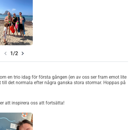
chevron_left
chevron_right
1/2
om en trio idag för första gången (en av oss ser fram emot lite
 till det normala efter några ganska stora stormar. Hoppas på
 att inspirera oss att fortsätta!