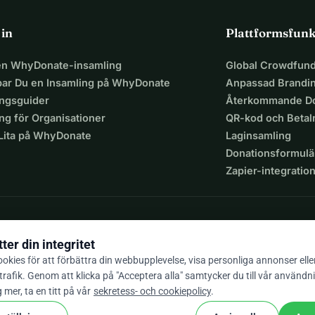
 in
Plattformsfunk
 en WhyDonate-insamling
Global Crowdfund
par Du en Insamling på WhyDonate
Anpassad Brandi
ingsguider
Återkommande Do
ng för Organisationer
QR-kod och Beta
 Lita på WhyDonate
Laginsamling
Donationsformulä
Zapier-integratio
ter din integritet
okies för att förbättra din webbupplevelse, visa personliga annonser elle
trafik. Genom att klicka på "Acceptera alla" samtycker du till vår användn
9 / 5 baserat på 500+ omdömen
g mer, ta en titt på vår
sekretess- och cookiepolicy
.