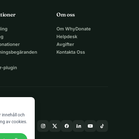
tioner
Om oss
ing
Om WhyDonate
ng
Helpdesk
nationer
Avgifter
lningsbegäranden
Kontakta Oss
r-plugin
n
r innehåll och
ing av cookies.