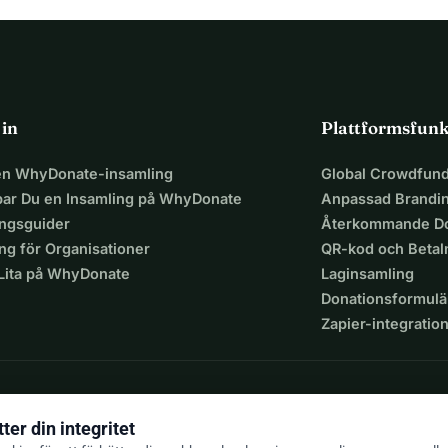
 in
Plattformsfunk
 en WhyDonate-insamling
Global Crowdfund
par Du en Insamling på WhyDonate
Anpassad Brandi
ingsguider
Återkommande Do
ng för Organisationer
QR-kod och Beta
 Lita på WhyDonate
Laginsamling
Donationsformulä
Zapier-integratio
ter din integritet