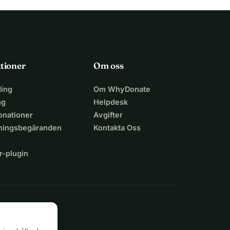
tioner
Om oss
ing
Om WhyDonate
ng
Helpdesk
nationer
Avgifter
lningsbegäranden
Kontakta Oss
r-plugin
n