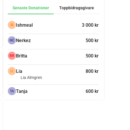
Senaste Donationer
Toppbidragsgivare
Ishmeal
3 000 kr
IS
Nerkez
500 kr
NE
Britta
500 kr
BR
Lia
800 kr
LI
Lia Almgren
Tanja
600 kr
TA