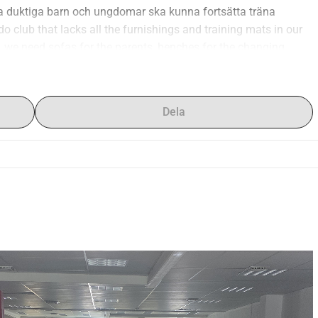
ra duktiga barn och ungdomar ska kunna fortsätta träna 
club that lacks all the furnishings and training mats in our 
m, we need sofas for the parents, benches for the changing 
sources are needed so that our talented children and young 
Dela