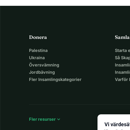
Donera
Samla
Palestina
Starta
Ukraina
Så Ska
Översvämning
Insaml
Jordbävning
Insamli
Fler Insamlingskategorier
Varför
expand_more
Fler resurser
Vi värdesät