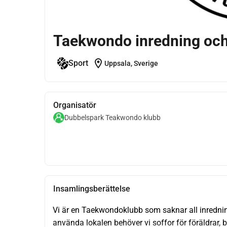
Taekwondo inredning och
location_on
Sport
Uppsala, Sverige
Organisatör
Dubbelspark Teakwondo klubb
Insamlingsberättelse
Vi är en Taekwondoklubb som saknar all inredning
använda lokalen behöver vi soffor för föräldrar, 