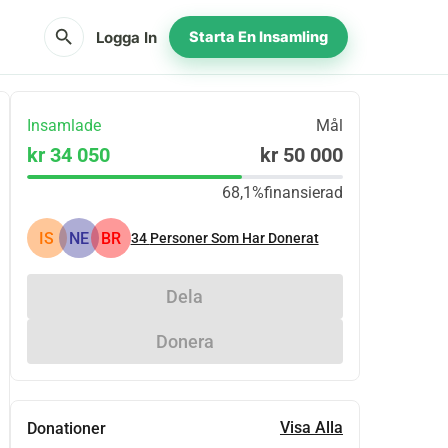
search
Logga In
Starta En Insamling
Insamlade
Mål
kr 34 050
kr 50 000
68,1%
finansierad
IS
NE
BR
34
Personer Som Har Donerat
Dela
Donera
Visa Alla
Donationer