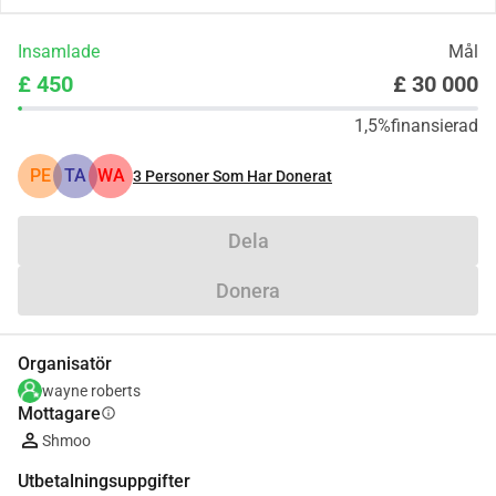
Insamlade
Mål
£ 450
£ 30 000
1,5%
finansierad
PE
TA
WA
3
Personer Som Har Donerat
Dela
Donera
Organisatör
wayne roberts
Mottagare
info
Shmoo
Utbetalningsuppgifter