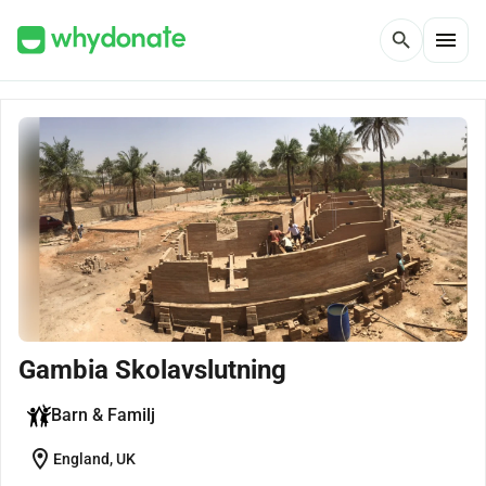
menu
search
Gambia Skolavslutning
Barn & Familj
location_on
England, UK