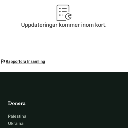
välgörenheten, 
GIVING IT BACK 
Uppdateringar kommer inom kort.
COMMUNITY
Välgörenhetsnummer: 1165653
flag
Rapportera Insamling
Donera
Palestina
Ukraina