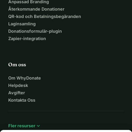
Anpassad Branding
Återkommande Donationer
QR-kod och Betalningsbegäranden
Laginsamling
Donationsformulär-plugin
Zapier-integration
Om oss
Om WhyDonate
Helpdesk
Avgifter
Kontakta Oss
expand_more
Fler resurser