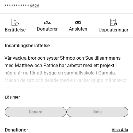
**************6526
groups
link
Donatorer
Ansluten
Berättelse
Uppdateringar
Insamlingsberättelse
Vår vackra bror och syster Shmoo och Sue tillsammans 
med Matthew och Patrice har arbetat med ett projekt i 
några år nu för att bygga en samhällsskola i Gambia. 
Medan de satt och delade med en vacker grupp människor 
vid elden förra veckan sa de att de behöver bara 30 tusen 
pund för att slutföra detta fantastiska projekt som redan är 
Läs mer
väl på väg, ta en titt på deras framsteg hittills här.
https://www.gibc.love/
Donera
Dela
Jag ber alla mina vänner, kollegor, samarbetspartners och 
familj att dela denna insamling och be era vänner och 
Donationer
Visa Alla
familjer att dela också. När jag lyssnade på Sue och 