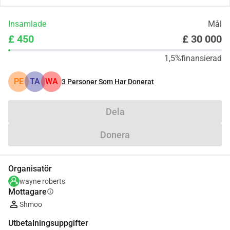
Insamlade
Mål
£ 450
£ 30 000
1,5%
finansierad
PE
TA
WA
3
Personer Som Har Donerat
Dela
Donera
Organisatör
wayne roberts
Mottagare
info
Shmoo
Utbetalningsuppgifter