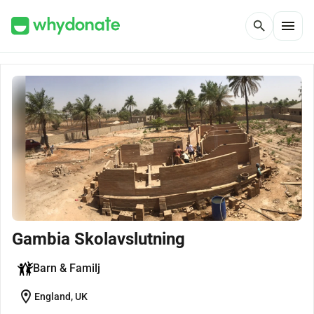
menu
search
Gambia Skolavslutning
Barn & Familj
location_on
England, UK