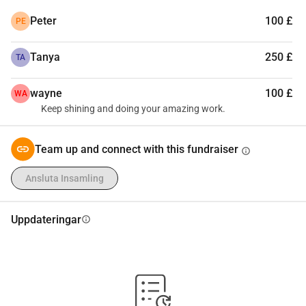
Peter
100 £
PE
Tanya
250 £
TA
wayne
100 £
WA
Keep shining and doing your amazing work.
Team up and connect with this fundraiser
info
Ansluta Insamling
Uppdateringar
info