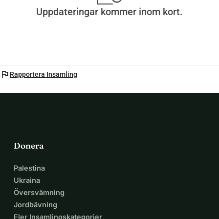
Uppdateringar kommer inom kort.
flag
Rapportera Insamling
Donera
Palestina
Ukraina
Översvämning
Jordbävning
Fler Insamlingskategorier