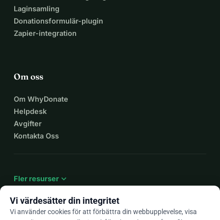
Laginsamling
Donationsformulär-plugin
Zapier-integration
Om oss
Om WhyDonate
Helpdesk
Avgifter
Kontakta Oss
expand_more
Fler resurser
Vi värdesätter din integritet
Vi använder cookies för att förbättra din webbupplevelse, visa