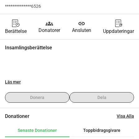
**************6526
groups
link
Donatorer
Ansluten
Berättelse
Uppdateringar
Insamlingsberättelse
Läs mer
Donera
Dela
Donationer
Visa Alla
Senaste Donationer
Toppbidragsgivare