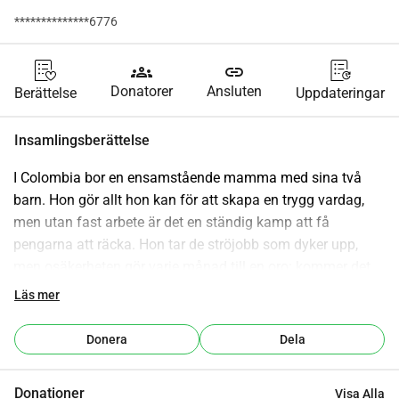
**************6776
groups
link
Donatorer
Ansluten
Berättelse
Uppdateringar
Insamlingsberättelse
I Colombia bor en ensamstående mamma med sina två 
barn. Hon gör allt hon kan för att skapa en trygg vardag, 
men utan fast arbete är det en ständig kamp att få 
pengarna att räcka. Hon tar de ströjobb som dyker upp, 
men osäkerheten gör varje månad till en oro: kommer det 
att finnas mat på bordet, räcker det till skolavgifter, går det 
Läs mer
att betala el och vatten? Barnen gillar att gå i skolan- något 
deras mamma aldrig fick möjlighet till under någon längre 
Donera
Dela
tid. Men i Colombia bekostar familjerna själva uniformer, 
skolmaterial och avgifter. Det är en kostnad som ofta blir 
Donationer
Visa Alla