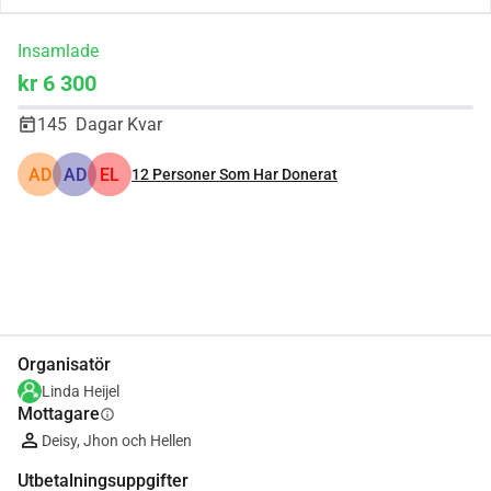
Insamlade
kr 6 300
145
Dagar Kvar
AD
AD
EL
12
Personer Som Har Donerat
Dela
Donera
Organisatör
Linda Heijel
Mottagare
info
Deisy, Jhon och Hellen
Utbetalningsuppgifter