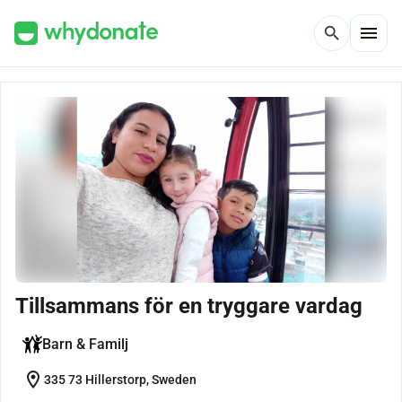
menu
search
Tillsammans för en tryggare vardag
Barn & Familj
location_on
335 73 Hillerstorp, Sweden