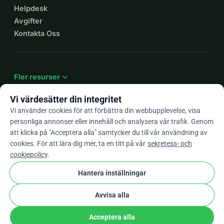
Helpdesk
Avgifter
Kontakta Oss
expand_more
Fler resurser
Vi värdesätter din integritet
Vi använder cookies för att förbättra din webbupplevelse, visa
personliga annonser eller innehåll och analysera vår trafik. Genom
arrow_drop_down
Sv
att klicka på "Acceptera alla" samtycker du till vår användning av
cookies. För att lära dig mer, ta en titt på vår
sekretess- och
★★★★★
4,9 / 5 baserat på 500+ omdömen
cookiepolicy
.
Hantera inställningar
© 2012–2026
WhyDonate
Integritet och cookies
Avvisa alla
cookie
Villkor och bestämmelser
Cookie-Inställningar
stripe
Skapad i Europa
★
Verifierad Partner
check
Acceptera alla