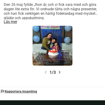
som tidigare hjälpt vet att mamman och barnen kallar er 
Den 26 maj fyllde Jhon år, och vi fick vara med och göra
för ÄNGLAR. Det är ord som kommer från hjärtat - för varje 
dagen lite extra fin. Vi ordnade tårta och några presenter,
gång ni sträckt ut en hand har det gjort skillnad i deras liv. 
och han fick verkligen en härlig födelsedag med mycket
glädje och uppskattning.
Nu hoppas jag att vi kan vara änglar i aktion regelbundet. 
Läs mer
För trygghet. För utbildning. För mat på bordet. För en 
framtid där barnen får växa upp utan ständig oro. Tack för 
att ni vill vara med och bära denna familj vidare.
chevron_left
chevron_right
1/3
flag
Rapportera Insamling