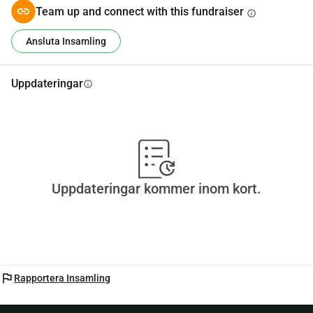
Team up and connect with this fundraiser
info
Ansluta Insamling
Uppdateringar
info
Uppdateringar kommer inom kort.
flag
Rapportera Insamling