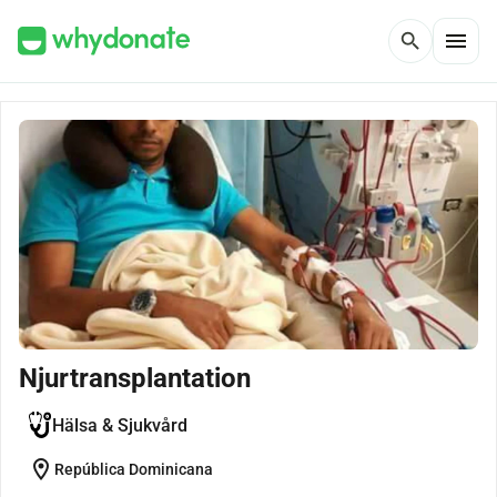
menu
search
Njurtransplantation
Hälsa & Sjukvård
location_on
República Dominicana