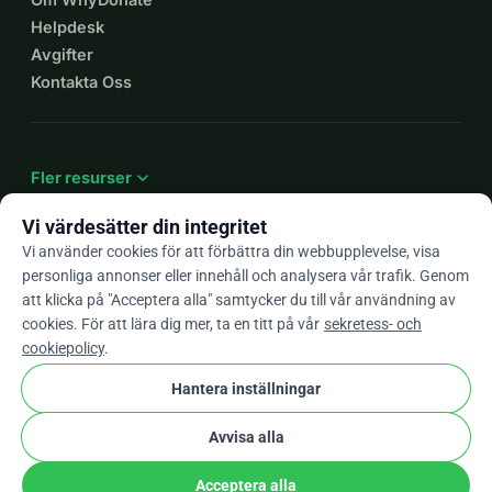
Helpdesk
Avgifter
Kontakta Oss
expand_more
Fler resurser
Vi värdesätter din integritet
Vi använder cookies för att förbättra din webbupplevelse, visa
personliga annonser eller innehåll och analysera vår trafik. Genom
arrow_drop_down
Sv
att klicka på "Acceptera alla" samtycker du till vår användning av
cookies. För att lära dig mer, ta en titt på vår
sekretess- och
★★★★★
4,9 / 5 baserat på 500+ omdömen
cookiepolicy
.
Hantera inställningar
© 2012–2026
WhyDonate
Integritet och cookies
Avvisa alla
cookie
Villkor och bestämmelser
Cookie-Inställningar
stripe
Skapad i Europa
★
Verifierad Partner
check
Acceptera alla