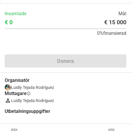
Insamlade
Mål
€ 0
€ 15 000
0%
finansierad
Dela
Donera
Organisatör
Luidly Tejada Rodríguez
Mottagare
info
Luidly Tejada Rodríguez
Utbetalningsuppgifter